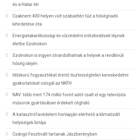
és a Halas tér
Csaknem 400 helyen volt szabadtéri tűz a hőségriadó
kihirdetése óta
Energiatakarékossági és vízvédelmi intézkedések lépnek
életbe Szolnokon
Szolnokon is ingyen strandolhatnak a helyiek a rendkívüli
hőség idején
Időskorú fogyasztókat érintő tisztességtelen kereskedelmi
gyakorlatokat vizsgál az NKFH
NAV: több mint 174 millió forint adót csalt el egy televíziós
műsorok gyártásában érdekelt cégháló
A katasztrófavédelem honlapján elérhető a klimatizált
helyiségek listája
Csángó Fesztivált tartanak Jászberényben