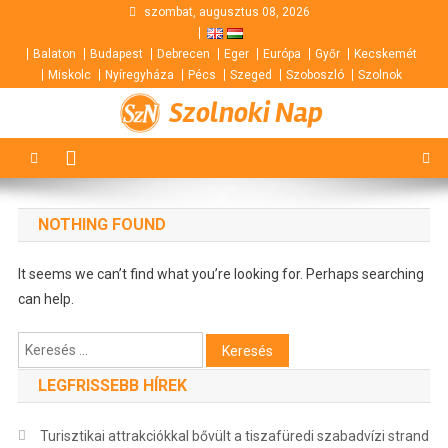
Skip
szombat, augusztus 08, 2026
to
Balaton
Budapest
Debrecen
Eger
Európa
Győr
Kecskemét
content
Miskolc
Nyíregyháza
Pécs
Szeged
Szoboszló
Szolnok
Szolnoki Nap
NOTHING FOUND
It seems we can’t find what you’re looking for. Perhaps searching
can help.
Keresés:
LEGFRISSEBB HÍREK
Turisztikai attrakciókkal bővült a tiszafüredi szabadvízi strand