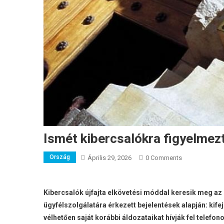
Ismét kibercsalókra figyelme
Ország
Április 29, 2026
0 Comments
Kibercsalók újfajta elkövetési móddal keresik meg a
ügyfélszolgálatára érkezett bejelentések alapján: kife
vélhetően saját korábbi áldozataikat hívják fel telef