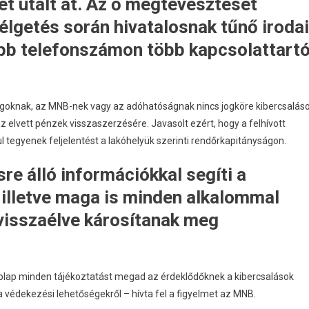
et utalt át. Az ő megtévesztését
élgetés során hivatalosnak tűnő irodai
 több telefonszámon több kapcsolattart
ágoknak, az MNB-nek vagy az adóhatóságnak nincs jogköre kibercsalás
 elvett pénzek visszaszerzésére. Javasolt ezért, hogy a felhívott
ul tegyenek feljelentést a lakóhelyük szerinti rendőrkapitányságon.
e álló információkkal segíti a
illetve maga is minden alkalommal
l visszaélve károsítanak meg
lap minden tájékoztatást megad az érdeklődőknek a kibercsalások
ve a védekezési lehetőségekről – hívta fel a figyelmet az MNB.