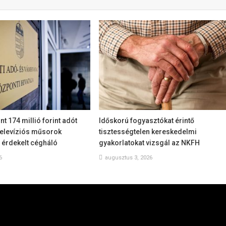
nt 174 millió forint adót
Időskorú fogyasztókat érintő
 televíziós műsorok
tisztességtelen kereskedelmi
 érdekelt cégháló
gyakorlatokat vizsgál az NKFH
6
augusztus 3, 2026