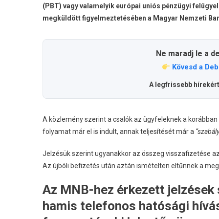
(PBT) vagy valamelyik európai uniós pénzügyi felügyel
megküldött figyelmeztetésében a Magyar Nemzeti Ba
Ne maradj le a d
Kövesd a Deb
A legfrissebb hírekér
A közlemény szerint a csalók az ügyfeleknek a korábban m
folyamat már el is indult, annak teljesítését már a
“szabál
Jelzésük szerint ugyanakkor az összeg visszafizetése az é
Az újbóli befizetés után aztán ismételten eltűnnek a me
Az MNB-hez érkezett jelzések s
hamis telefonos hatósági hívá