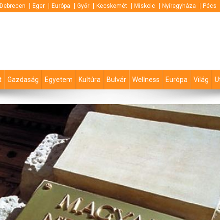
Debrecen
Eger
Európa
Győr
Kecskemét
Miskolc
Nyíregyháza
Pécs
t
Gazdaság
Egyetem
Kultúra
Bulvár
Wellness
Európa
Világ
U