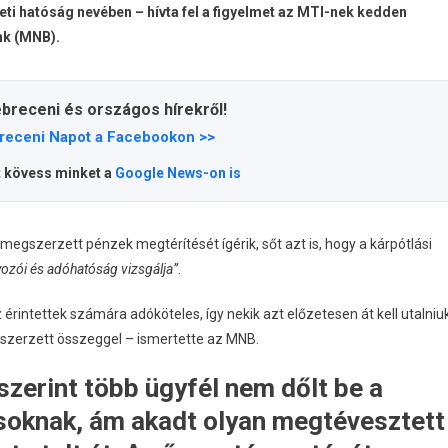
eti hatóság nevében – hívta fel a figyelmet az MTI-nek kedden
nk (MNB).
ebreceni és országos hírekről!
receni Napot a Facebookon >>
t kövess minket a
Google News-on is
egszerzett pénzek megtérítését ígérik, sőt azt is, hogy a kárpótlási
yozói és adóhatóság vizsgálja”
.
rintettek számára adóköteles, így nekik azt előzetesen át kell utalniuk
gszerzett összeggel – ismertette az MNB.
zerint több ügyfél nem dőlt be a
soknak, ám akadt olyan megtévesztett