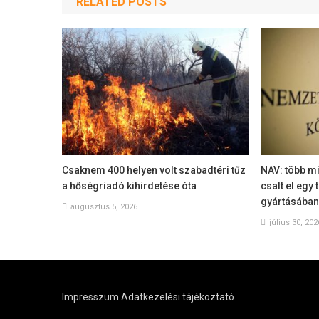
RELATED POSTS
Csaknem 400 helyen volt szabadtéri tűz
NAV: több mi
a hőségriadó kihirdetése óta
csalt el egy
gyártásában
augusztus 5, 2026
július 30, 202
Impresszum
Adatkezelési tájékoztató