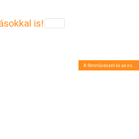
sokkal is!
A filmművészet és az irodalom is helyet kap a TÁNC 28. Veszprémi Nemzetközi Kortárs Fesztiválon