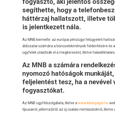
fogyasztó, aki jelentős összeg
segíthette, hogy a telefonbesz
háttérzaj hallatszott, illetve
is jelentkezett nála.
Az MNB kiemelte: az európai pénzügyi felügyeleti hatós
áldozatai számára a bűncselekmények felderítésére és az
ügyfelek utasítsák el a megkeresést, illetve haladéktalan
Az MNB a számára rendelkezésr
nyomozó hatóságok munkáját, 
feljelentést tesz, ha a nevéve
fogyasztókat.
Az MNB ügyfélszolgálata, illetve a
www.kiberpajzs.hu
web
típusairól, jellemzőiről, az új csalási mintázatokról, illet