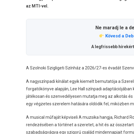
az MTI-vel.
Ne maradj le a d
Kövesd a Deb
A legfrissebb hírekér
A Szolnoki Szigligeti Színház a 2026/27-es évadát Szenv
A nagyszínpadi kínálat egyik kiemelt bemutatója a Sze
forgatókönyve alapján, Lee Hall színpadi adaptációjában
játékosan és szenvedélyesen mutatja meg az alkotás és 
egy végzetes szerelem hatására oldódik fel, miközben me
A musical műfaját képviseli A muzsika hangja, Richard R
rendezésében a történet a szeretet, a hit és az összetar
szabadságvágya egy szigorú család mindennapjait formálj