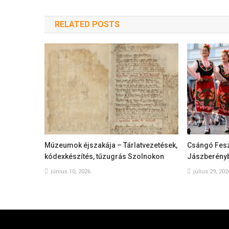
RELATED POSTS
Múzeumok éjszakája – Tárlatvezetések,
Csángó Feszt
kódexkészítés, tűzugrás Szolnokon
Jászberény
június 10, 2026
július 29, 202