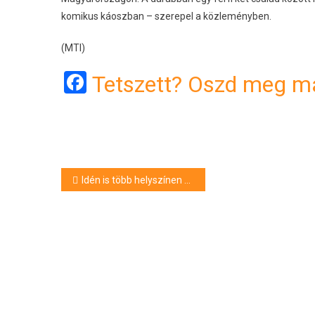
komikus káoszban – szerepel a közleményben.
(MTI)
Facebook
Tetszett? Oszd meg má
Bejegyzés
Idén is több helyszínen szervezik meg országszerte a Fülemülék éjszakája rendezvénysorozatot
navigáció