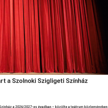
t a Szolnoki Szigligeti Színház
i Színház a 2026/2027-es évadban – közölte a teátrum közleményben