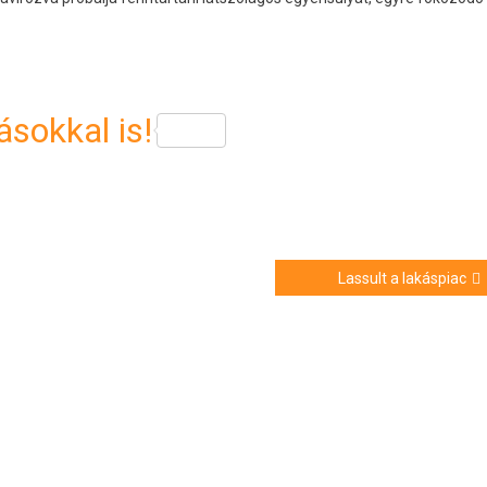
sokkal is!
Lassult a lakáspiac