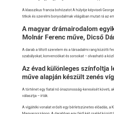
A klasszikus francia bohózatot A hülyéje képviseli Georg
titkok és szerelmi bonyodalmak világában mutat rá az em
A magyar drámairodalom egyik
Molnár Ferenc műve, Dicső Dán
A darab a tiltott szerelem és a társadalmi rang közötti fe
szabályokat, konvenciókat és sorsokat – olvasható a kö
Az évad különleges színfoltja 
műve alapján készült zenés ví
A történet egy fiatal nő önazonosság-keresését követi, 
választja – írták.
A vígjátéki vonalat erősíti egy bérletszünetes előadás, a
Magyarországon. A darabban egy férfi két család között 