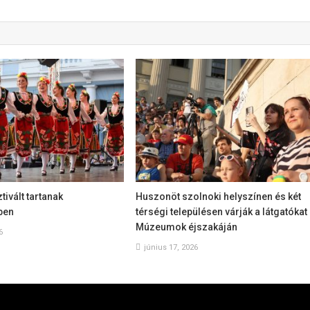
ivált tartanak
Huszonöt szolnoki helyszínen és két
ben
térségi településen várják a látgatókat
Múzeumok éjszakáján
6
június 17, 2026