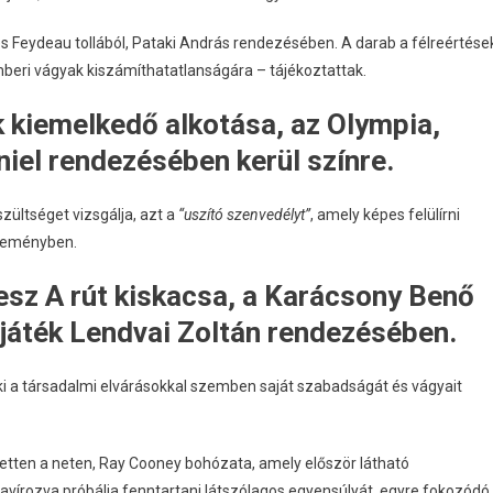
es Feydeau tollából, Pataki András rendezésében. A darab a félreértése
beri vágyak kiszámíthatatlanságára – tájékoztattak.
 kiemelkedő alkotása, az Olympia,
iel rendezésében kerül színre.
szültséget vizsgálja, azt a
“uszító szenvedélyt”
, amely képes felülírni
zleményben.
lesz A rút kiskacsa, a Karácsony Benő
gjáték Lendvai Zoltán rendezésében.
aki a társadalmi elvárásokkal szemben saját szabadságát és vágyait
 Ketten a neten, Ray Cooney bohózata, amely először látható
lavírozva próbálja fenntartani látszólagos egyensúlyát, egyre fokozódó