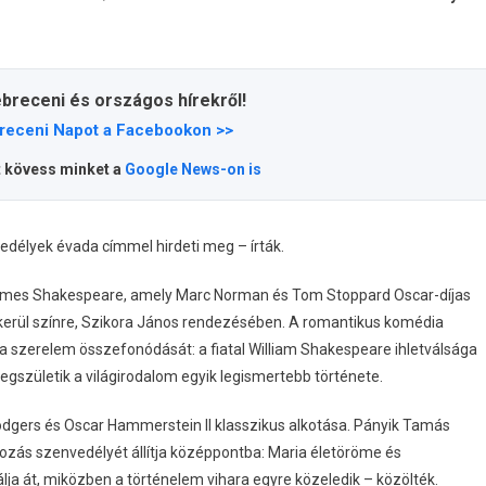
ebreceni és országos hírekről!
receni Napot a Facebookon >>
t kövess minket a
Google News-on is
edélyek évada címmel hirdeti meg – írták.
relmes Shakespeare, amely Marc Norman és Tom Stoppard Oscar-díjas
 kerül színre, Szikora János rendezésében. A romantikus komédia
a szerelem összefonódását: a fiatal William Shakespeare ihletválsága
gszületik a világirodalom egyik legismertebb története.
odgers és Oscar Hammerstein II klasszikus alkotása. Pányik Tamás
tozás szenvedélyét állítja középpontba: Maria életöröme és
a át, miközben a történelem vihara egyre közeledik – közölték.