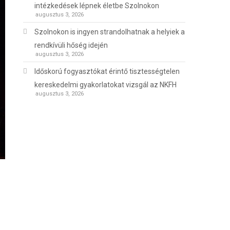
intézkedések lépnek életbe Szolnokon
augusztus 3, 2026
Szolnokon is ingyen strandolhatnak a helyiek a
rendkívüli hőség idején
augusztus 3, 2026
Időskorú fogyasztókat érintő tisztességtelen
kereskedelmi gyakorlatokat vizsgál az NKFH
augusztus 3, 2026