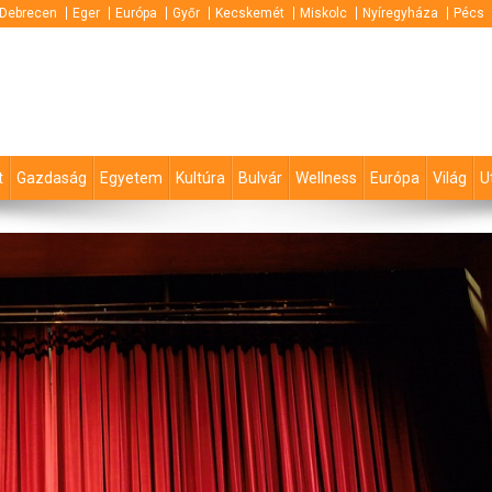
Debrecen
Eger
Európa
Győr
Kecskemét
Miskolc
Nyíregyháza
Pécs
t
Gazdaság
Egyetem
Kultúra
Bulvár
Wellness
Európa
Világ
U