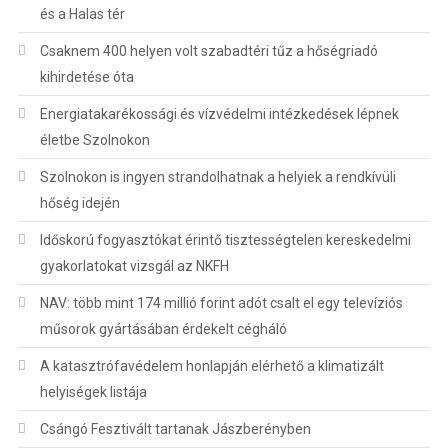
és a Halas tér
Csaknem 400 helyen volt szabadtéri tűz a hőségriadó
kihirdetése óta
Energiatakarékossági és vízvédelmi intézkedések lépnek
életbe Szolnokon
Szolnokon is ingyen strandolhatnak a helyiek a rendkívüli
hőség idején
Időskorú fogyasztókat érintő tisztességtelen kereskedelmi
gyakorlatokat vizsgál az NKFH
NAV: több mint 174 millió forint adót csalt el egy televíziós
műsorok gyártásában érdekelt cégháló
A katasztrófavédelem honlapján elérhető a klimatizált
helyiségek listája
Csángó Fesztivált tartanak Jászberényben