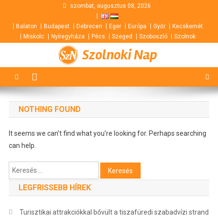
Skip
szombat, augusztus 08, 2026
to
Balaton
Budapest
Debrecen
Eger
Európa
Győr
Kecskemét
content
Miskolc
Nyíregyháza
Pécs
Szeged
Szoboszló
Szolnok
Szolnoki Nap
NOTHING FOUND
It seems we can’t find what you’re looking for. Perhaps searching
can help.
Keresés:
LEGFRISSEBB HÍREK
Turisztikai attrakciókkal bővült a tiszafüredi szabadvízi strand