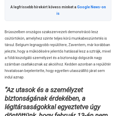
A legfrissebb hírekért kövess minket a
Google News-on
is
Brüsszelben országos szakszervezeti demonstráció lesz
csütörtökön, amelyhez szinte teljes körű munkabeszüntetés is
társul. Belgium legnagyobb repülőtere, Zaventem, már korábban
jelezte, hogy a működésére jelentős hatással lesz a sztrájk, mivel
a földi kiszolgáló személyzet és a biztonsági dolgozók nagy
számban csatlakoznak az akcióhoz. Kedden azonban a repülőtér
hivatalosan bejelentette, hogy egyetlen utasszállító járat sem
indul aznap.
“Az utasok és a személyzet
biztonságának érdekében, a
légitársaságokkal egyeztetve úgy
döntöttünk, hogy február 13-án nem