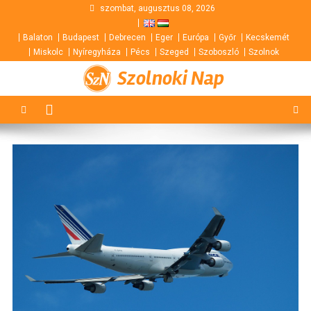
Skip
szombat, augusztus 08, 2026
to
Balaton
Budapest
Debrecen
Eger
Európa
Győr
Kecskemét
content
Miskolc
Nyíregyháza
Pécs
Szeged
Szoboszló
Szolnok
Szolnoki Nap