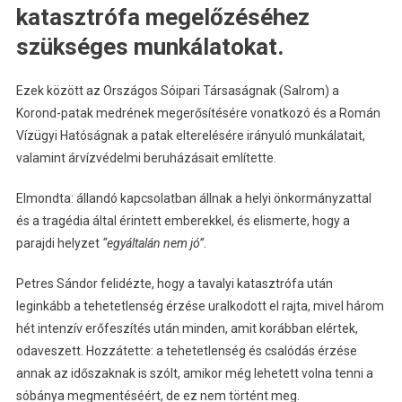
katasztrófa megelőzéséhez
szükséges munkálatokat.
Ezek között az Országos Sóipari Társaságnak (Salrom) a
Korond-patak medrének megerősítésére vonatkozó és a Román
Vízügyi Hatóságnak a patak elterelésére irányuló munkálatait,
valamint árvízvédelmi beruházásait említette.
Elmondta: állandó kapcsolatban állnak a helyi önkormányzattal
és a tragédia által érintett emberekkel, és elismerte, hogy a
parajdi helyzet
“egyáltalán nem jó”.
Petres Sándor felidézte, hogy a tavalyi katasztrófa után
leginkább a tehetetlenség érzése uralkodott el rajta, mivel három
hét intenzív erőfeszítés után minden, amit korábban elértek,
odaveszett. Hozzátette: a tehetetlenség és csalódás érzése
annak az időszaknak is szólt, amikor még lehetett volna tenni a
sóbánya megmentéséért, de ez nem történt meg.