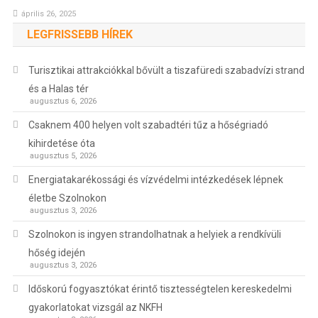
április 26, 2025
LEGFRISSEBB HÍREK
Turisztikai attrakciókkal bővült a tiszafüredi szabadvízi strand
és a Halas tér
augusztus 6, 2026
Csaknem 400 helyen volt szabadtéri tűz a hőségriadó
kihirdetése óta
augusztus 5, 2026
Energiatakarékossági és vízvédelmi intézkedések lépnek
életbe Szolnokon
augusztus 3, 2026
Szolnokon is ingyen strandolhatnak a helyiek a rendkívüli
hőség idején
augusztus 3, 2026
Időskorú fogyasztókat érintő tisztességtelen kereskedelmi
gyakorlatokat vizsgál az NKFH