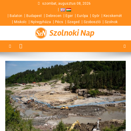
Skip
szombat, augusztus 08, 2026
to
Balaton
Budapest
Debrecen
Eger
Európa
Győr
Kecskemét
content
Miskolc
Nyíregyháza
Pécs
Szeged
Szoboszló
Szolnok
Szolnoki Nap