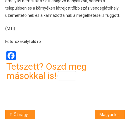
amelytől nemcsak az ott dolgozó bányászok, hanem a
településen és a környékén létrejött több száz vendéglátóhely
üzemeltetőinek és alkalmazottainak a megélhetése is függött.
(MTI)
Fotó: szekelyfold.ro
Facebook
Tetszett? Oszd meg
másokkal is!
Bejegyzés
Öt nagyszínházi és három kamaraszínházi bemutatót tervez a Soproni Petőfi Színház a jövő évadban
Magyar kutatói közreműködés segíthet az afrikai sertéspestis visszaszorításában
navigáció