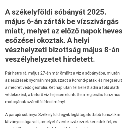
A székelyföldi sóbányát 2025.
május 6-án zárták be vízszivárgás
miatt, melyet az előző napok heves
esőzései okoztak. A helyi
vészhelyzeti bizottság május 8-án
veszélyhelyzetet hirdetett.
Pár hétre rá, május 27-én már ömlött a víz a sóbányába, miután
az esőzések nyomán megduzzadt a Korond-patak, és megsérült
a medrét védő geofólia. Két nap után fel kellett adni a föld alatti
védekezést, a betörő víz teljesen elöntötte a regionális turizmus
motorjának számító létesítményt.
A parajdi sóbánya Székelyföld egyik leglátogatottabb turisztikai
látványossága volt, amelyet évente százezrek kerestek fel, és