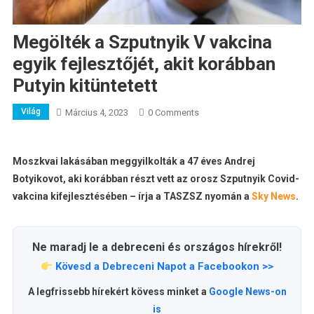
Megölték a Szputnyik V vakcina
egyik fejlesztőjét, akit korábban
Putyin kitüntetett
Világ
Március 4, 2023
0 Comments
Moszkvai lakásában meggyilkolták a 47 éves Andrej
Botyikovot, aki korábban részt vett az orosz Szputnyik Covid-
vakcina kifejlesztésében – írja a TASZSZ nyomán a
Sky News
.
Ne maradj le a debreceni és országos hírekről!
Kövesd a Debreceni Napot a Facebookon >>
A legfrissebb hírekért kövess minket a
Google News-on
is