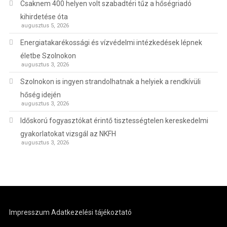
Csaknem 400 helyen volt szabadtéri tűz a hőségriadó
kihirdetése óta
augusztus 5, 2026
Energiatakarékossági és vízvédelmi intézkedések lépnek
életbe Szolnokon
augusztus 3, 2026
Szolnokon is ingyen strandolhatnak a helyiek a rendkívüli
hőség idején
augusztus 3, 2026
Időskorú fogyasztókat érintő tisztességtelen kereskedelmi
gyakorlatokat vizsgál az NKFH
augusztus 3, 2026
Impresszum
Adatkezelési tájékoztató