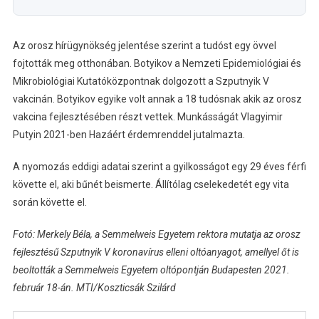
Az orosz hírügynökség jelentése szerint a tudóst egy övvel
fojtották meg otthonában. Botyikov a Nemzeti Epidemiológiai és
Mikrobiológiai Kutatóközpontnak dolgozott a Szputnyik V
vakcinán. Botyikov egyike volt annak a 18 tudósnak akik az orosz
vakcina fejlesztésében részt vettek. Munkásságát Vlagyimir
Putyin 2021-ben Hazáért érdemrenddel jutalmazta.
A nyomozás eddigi adatai szerint a gyilkosságot egy 29 éves férfi
követte el, aki bűnét beismerte. Állítólag cselekedetét egy vita
során követte el.
Fotó: Merkely Béla, a Semmelweis Egyetem rektora mutatja az orosz
fejlesztésű Szputnyik V koronavírus elleni oltóanyagot, amellyel őt is
beoltották a Semmelweis Egyetem oltópontján Budapesten 2021.
február 18-án. MTI/Koszticsák Szilárd