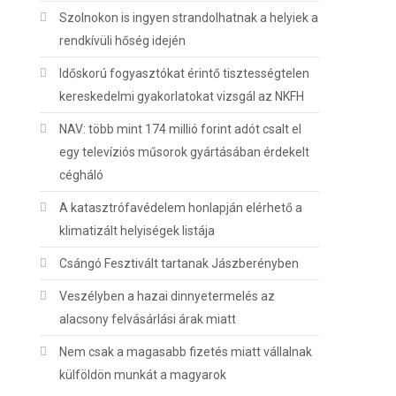
Szolnokon is ingyen strandolhatnak a helyiek a
rendkívüli hőség idején
Időskorú fogyasztókat érintő tisztességtelen
kereskedelmi gyakorlatokat vizsgál az NKFH
NAV: több mint 174 millió forint adót csalt el
egy televíziós műsorok gyártásában érdekelt
cégháló
A katasztrófavédelem honlapján elérhető a
klimatizált helyiségek listája
Csángó Fesztivált tartanak Jászberényben
Veszélyben a hazai dinnyetermelés az
alacsony felvásárlási árak miatt
Nem csak a magasabb fizetés miatt vállalnak
külföldön munkát a magyarok