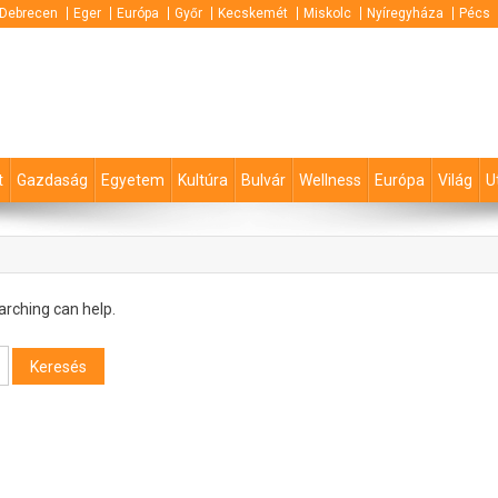
Debrecen
Eger
Európa
Győr
Kecskemét
Miskolc
Nyíregyháza
Pécs
t
Gazdaság
Egyetem
Kultúra
Bulvár
Wellness
Európa
Világ
U
arching can help.