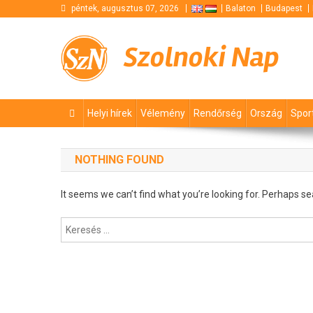
Skip
péntek, augusztus 07, 2026
Balaton
Budapest
to
content
Szolnoki Nap
Helyi hírek
Vélemény
Rendőrség
Ország
Spor
NOTHING FOUND
It seems we can’t find what you’re looking for. Perhaps se
Keresés: