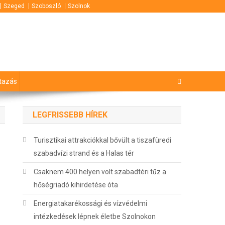
Szeged
Szoboszló
Szolnok
tazás
LEGFRISSEBB HÍREK
Turisztikai attrakciókkal bővült a tiszafüredi
szabadvízi strand és a Halas tér
Csaknem 400 helyen volt szabadtéri tűz a
hőségriadó kihirdetése óta
Energiatakarékossági és vízvédelmi
intézkedések lépnek életbe Szolnokon