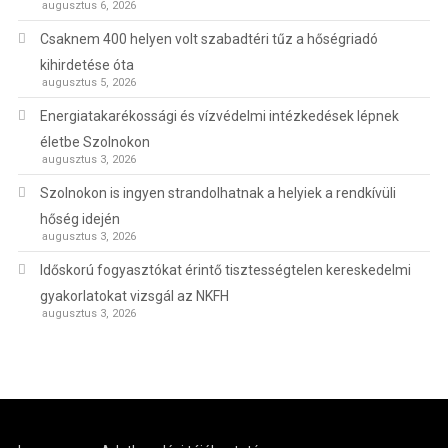
augusztus 6, 2026
Csaknem 400 helyen volt szabadtéri tűz a hőségriadó
kihirdetése óta
augusztus 5, 2026
Energiatakarékossági és vízvédelmi intézkedések lépnek
életbe Szolnokon
augusztus 3, 2026
Szolnokon is ingyen strandolhatnak a helyiek a rendkívüli
hőség idején
augusztus 3, 2026
Időskorú fogyasztókat érintő tisztességtelen kereskedelmi
gyakorlatokat vizsgál az NKFH
augusztus 3, 2026