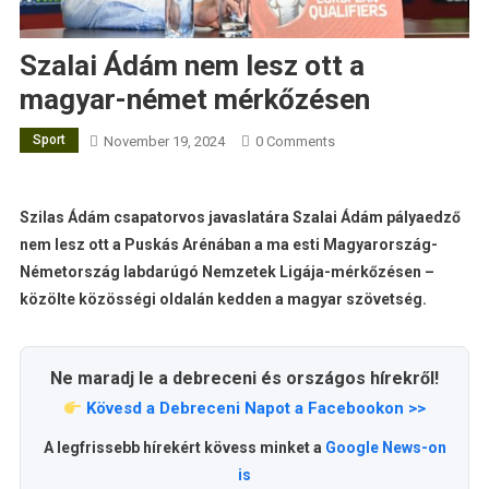
Szalai Ádám nem lesz ott a
magyar-német mérkőzésen
Sport
November 19, 2024
0 Comments
Szilas Ádám csapatorvos javaslatára Szalai Ádám pályaedző
nem lesz ott a Puskás Arénában a ma esti Magyarország-
Németország labdarúgó Nemzetek Ligája-mérkőzésen –
közölte közösségi oldalán kedden a magyar szövetség.
Ne maradj le a debreceni és országos hírekről!
Kövesd a Debreceni Napot a Facebookon >>
A legfrissebb hírekért kövess minket a
Google News-on
is