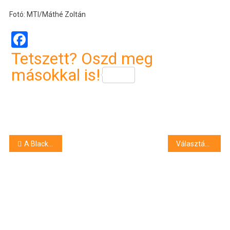
Fotó: MTI/Máthé Zoltán
Facebook
Tetszett? Oszd meg
másokkal is!
Bejegyzés
A Black Friday-akciók veszélyeire figyelmeztet az NMHH
Választási törvény módosítása: az ellenzéki pártok szerint csalásra készül a Fidesz
navigáció