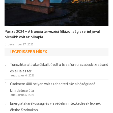
Párizs 2024 – A francia tervezési főbizottság szerint jóval
olcsóbb volt az olimpia
december 17, 2025
LEGFRISSEBB HÍREK
Turisztikai attrakciókkal bővült a tiszafüredi szabadvízi strand
és a Halas tér
augusztus 6, 2026
Csaknem 400 helyen volt szabadtéri tűz a hőségriadó
kihirdetése óta
augusztus 5, 2026
Energiatakarékossági és vízvédelmi intézkedések lépnek
életbe Szolnokon