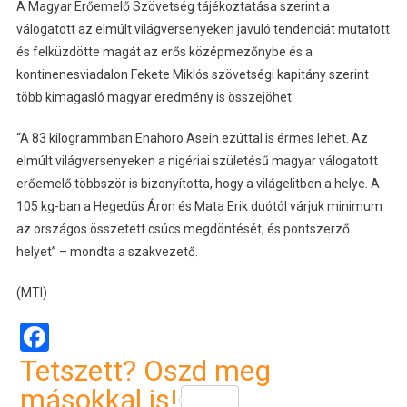
A Magyar Erőemelő Szövetség tájékoztatása szerint a
válogatott az elmúlt világversenyeken javuló tendenciát mutatott
és felküzdötte magát az erős középmezőnybe és a
kontinenesviadalon Fekete Miklós szövetségi kapitány szerint
több kimagasló magyar eredmény is összejöhet.
“A 83 kilogrammban Enahoro Asein ezúttal is érmes lehet. Az
elmúlt világversenyeken a nigériai születésű magyar válogatott
erőemelő többször is bizonyította, hogy a világelitben a helye. A
105 kg-ban a Hegedüs Áron és Mata Erik duótól várjuk minimum
az országos összetett csúcs megdöntését, és pontszerző
helyet” – mondta a szakvezető.
(MTI)
Facebook
Tetszett? Oszd meg
másokkal is!