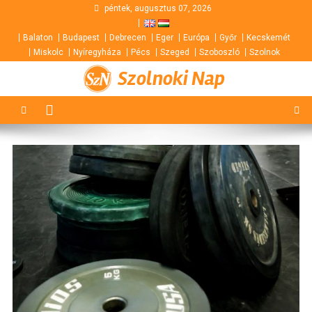
Skip
péntek, augusztus 07, 2026
to
Balaton
Budapest
Debrecen
Eger
Európa
Győr
Kecskemét
content
Miskolc
Nyíregyháza
Pécs
Szeged
Szoboszló
Szolnok
Szolnoki Nap