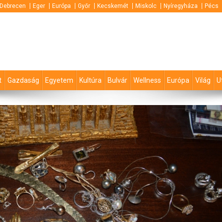
Debrecen
Eger
Európa
Győr
Kecskemét
Miskolc
Nyíregyháza
Pécs
t
Gazdaság
Egyetem
Kultúra
Bulvár
Wellness
Európa
Világ
U