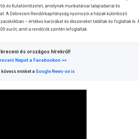
tői és Kutatóintézetet, amelynek munkatársai talajradarral és
okat. A Debreceni Rendőrkapitányság nyomozói a házak különböző
 zacskókban – értékes karórákat és ékszereket találtak és foglaltak le. 
00 eurót, amit a rendőrök szintén lefoglaltak.
ebreceni és országos hírekről!
receni Napot a Facebookon >>
t kövess minket a
Google News-on is