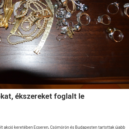
kat, ékszereket foglalt le
lt akció keretében Ecseren, Csömörön és Budapesten tartottak újabb