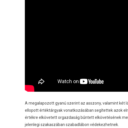
A megalapozott gyanú szerint az asszony, valamint két lán
ellopott értéktárgyak vonatkozásában segítettek azok e
értékre elkövetett orgazdaság bűntett elkövetésének mega
jelenlegi szakaszában szabadlábon védekezhetnek.