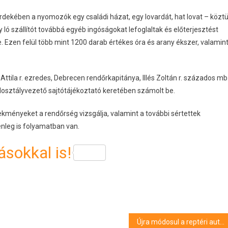
rdekében a nyomozók egy családi házat, egy lovardát, hat lovat – közt
 ló szállítót továbbá egyéb ingóságokat lefoglaltak és előterjesztést
re. Ezen felül több mint 1200 darab értékes óra és arany ékszer, valamin
Attila r. ezredes, Debrecen rendőrkapitánya, Illés Zoltán r. százados mb
alosztályvezető sajtótájékoztató keretében számolt be.
kményeket a rendőrség vizsgálja, valamint a további sértettek
lenleg is folyamatban van.
sokkal is!
Újra módosul a reptéri autóbusz menetrendje