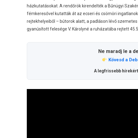
házkutatásokat.
A rendőrök kirendelték a Bűnügyi Szakér
fémkeresővel kutatták át az ecseri és csömöri ingatlan
rejtekhelyeiből – bútorok alatt, a padláson lévő szemetes
gyanúsított felesége V. Károlyné a ruházatába rejtett 45.5
Ne maradj le a d
Kövesd a Deb
A legfrissebb hírekér