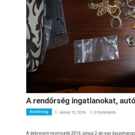
A rendőrség ingatlanokat, autó
Rendőrség
Június 15, 2016
0 Comments
A debreceni nyomozók 2016. június 2-án egy összehango