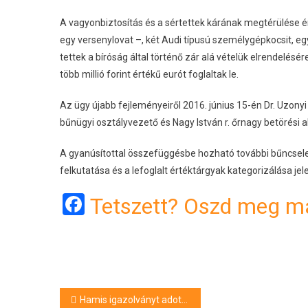
A vagyonbiztosítás és a sértettek kárának megtérülése é
egy versenylovat –, két Audi típusú személygépkocsit, egy
tettek a bíróság által történő zár alá vételük elrendelésé
több millió forint értékű eurót foglaltak le.
Az ügy újabb fejleményeiről 2016. június 15-én Dr. Uzonyi 
bűnügyi osztályvezető és Nagy István r. őrnagy betörési 
A gyanúsítottal összefüggésbe hozható további bűncsele
felkutatása és a lefoglalt értéktárgyak kategorizálása je
Facebook
Tetszett? Oszd meg má
Bejegyzés
Hamis igazolványt adott át