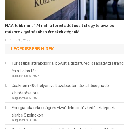
NAV: több mint 174 millió forint adót csalt el egy televíziós
műsorok gyártásában érdekelt cégháló
július 30, 2026
LEGFRISSEBB HÍREK
Turisztikai attrakciókkal bővült a tiszafüredi szabadvízi strand
és a Halas tér
augusztus 6, 2026
Csaknem 400 helyen volt szabadtéri tűz a hőségriadó
kihirdetése óta
augusztus 5, 2026
Energiatakarékossági és vízvédelmi intézkedések lépnek
életbe Szolnokon
augusztus 3, 2026