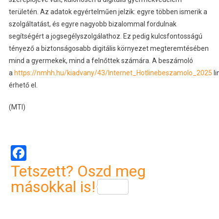
területén. Az adatok egyértelműen jelzik: egyre többen ismerik a
szolgáltatást, és egyre nagyobb bizalommal fordulnak
segítségért a jogsegélyszolgálathoz. Ez pedig kulcsfontosságú
tényező a biztonságosabb digitális környezet megteremtésében
mind a gyermekek, mind a felnőttek számára. A beszámoló
a
https://nmhh.hu/kiadvany/43/Internet_Hotlinebeszamolo_2025
li
érhető el.
(MTI)
Facebook
Tetszett? Oszd meg
másokkal is!