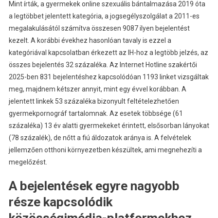
Mint írták, a gyermekek online szexuális bántalmazása 2019 óta
a legtöbbet jelentett kategória, a jogsegélyszolgálat a 2011-es
megalakulásától számítva összesen 9087 ilyen bejelentést
kezelt. A korábbi évekhez hasonlóan tavaly is ezzel a
kategóriával kapcsolatban érkezett az IH-hoz a legtöbb jelzés, az
összes bejelentés 32 százaléka. Az Internet Hotline szakértői
2025-ben 831 bejelentéshez kapcsolódóan 1193 linket vizsgáltak
meg, majdnem kétszer annyit, mint egy évvel korábban. A
jelentett linkek 53 százaléka bizonyult feltételezhetően
gyermekpornográf tartalomnak. Az esetek többsége (61
százaléka) 13 év alatti gyermekeket érintett, elsősorban lányokat
(78 százalék), de nőtt a fiú áldozatok aránya is. A felvételek
jellemzően otthoni környezetben készültek, ami megnehezíti a
megelőzést.
A bejelentések egyre nagyobb
része kapcsolódik
közösségimédia-platformokhoz,