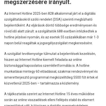
megszerzésére irányult.
Az Internet Hotline 2025-ben 828 alkalommal járt el a digitális
szolgáltatásokról szóló rendelet (DSA) szerinti megbízható
bejelentőként. Az eljárások döntő többsége eredményesen és
rövid idő alatt zárult: a szolgáltatók 688 esetben intézkedtek a
hotline jelzései nyomán, és az esetek 55 százalékában már 1-3
napon belül reagáltak a jogsegélyszolgálat megkeresésére.
A szolgálat tevékenysége túlmutat a bejelentések kezelésén,
hiszen az Internet Hotline kiemelt feladata az online
biztonsággal kapcsolatos szemléletformálás is. A hotline
munkatásai mintegy 60 előadással, szakmai rendezvénnyel és
ismeretterjesztő programmal megközelítőleg 5500 főt értek el
közvetlenül 2025-ben – tartalmazza a közlemény.
A tájékoztatás szerint az Internet Hotline 15 éves működése
során az online visszaélések elleni fellépés stabil és elismert
szereplőjévé vált, különösen a digitális gyermekvédelem