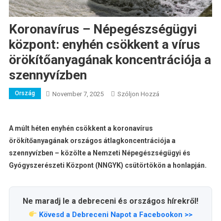
Koronavírus – Népegészségügyi
központ: enyhén csökkent a vírus
örökítőanyagának koncentrációja a
szennyvízben
Ország
A
November 7, 2025
Szóljon Hozzá
Koronavírus
–
Népegészségügyi
A múlt héten enyhén csökkent a koronavírus
Központ:
örökítőanyagának országos átlagkoncentrációja a
Enyhén
szennyvízben – közölte a Nemzeti Népegészségügyi és
Csökkent
Gyógyszerészeti Központ (NNGYK) csütörtökön a honlapján.
A
Vírus
Örökítőanyagának
Ne maradj le a debreceni és országos hírekről!
Koncentrációja
Kövesd a Debreceni Napot a Facebookon >>
A