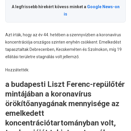
Szennyvízben
A legfrissebb hírekért kövess minket a
Google News-on
Bejegyzéshez
is
Azt írták, hogy az év 44. hetében a szennyvízben a koronavírus
koncentrációja országos szinten enyhén csökkent. Emelkedést
tapasztaltak Debrecenben, Kecskeméten és Szolnokon, míg 19
ellátási területre stagnálás volt jellemző.
Hozzátették:
a budapesti Liszt Ferenc-repülőtér
mintájában a koronavírus
örökítőanyagának mennyisége az
emelkedett
koncentrációtartományban volt,