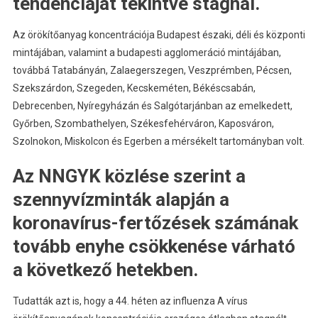
tendenciáját tekintve stagnál.
Az örökítőanyag koncentrációja Budapest északi, déli és központi
mintájában, valamint a budapesti agglomeráció mintájában,
továbbá Tatabányán, Zalaegerszegen, Veszprémben, Pécsen,
Szekszárdon, Szegeden, Kecskeméten, Békéscsabán,
Debrecenben, Nyíregyházán és Salgótarjánban az emelkedett,
Győrben, Szombathelyen, Székesfehérváron, Kaposváron,
Szolnokon, Miskolcon és Egerben a mérsékelt tartományban volt.
Az NNGYK közlése szerint a
szennyvízminták alapján a
koronavírus-fertőzések számának
tovább enyhe csökkenése várható
a következő hetekben.
Tudatták azt is, hogy a 44. héten az influenza A vírus