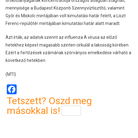
örökítőanyagának koncentrációja országos átlagban stagnált,
mennyisége a Budapest Központi Szennyvíztisztító, valamint
Győr és Miskolc mintájában volt kimutatási határ felett, a Liszt
Ferenc-repülőtér mintájában kimutatási határ alatt maradt.
Azt írták, az adatok szerint az influenza A vírusa az előző
hetekhez képest magasabb szinten cirkulál a lakosság körében.
Ezért a fertőzések számának szórványos emelkedése várható a
következő hetekben.
(MTI)
Facebook
Tetszett? Oszd meg
másokkal is!