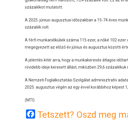
százalékot mutatott.
A 2025. június-augusztusi időszakban a 15-74 éves munka
százalék volt.
A férfi munkanélküliek száma 115 ezer, a nőké 102 ezer v
megegyezett az előző év június és augusztus közötti érté
A jelentés kitér arra, hogy a munkakeresés átlagos időta
rövidebb ideje keresett állást, miközben 29,6 százalékuk
A Nemzeti Foglalkoztatási Szolgálat adminisztratív adatai
2025. augusztus végén az egy évvel korábbihoz képest 1,
(MTI)
Facebook
Tetszett? Oszd meg má