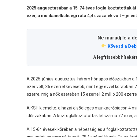
2025 augusztusában a 15-74 éves foglalkoztatottak átl
ezer, a munkanélküliségi ráta 4,4 százalék volt – jelen
Ne maradj le a d
Kövesd a Deb
A legfrissebb hírekér
A 2025. június-augusztusi három hónapos időszakban a fo
ezer volt, 36 ezerrel kevesebb, mint egy évvel korábban. 
ezerre, míg a nők esetében 15 ezerrel, 2 millió 200 ezerr
A KSH kiemelte: a hazai elsődleges munkaerőpiacon 4 mil
időszakában. A közfoglalkoztatottak létszáma 72 ezer, a 
A 15-64 évesek körében a népesség és a foglalkoztatotta
gyakorlatilag nem változott, 75,4 százalék volt. Ez az ér