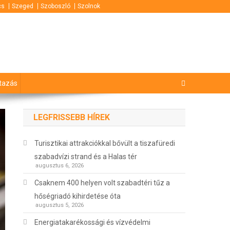
cs
Szeged
Szoboszló
Szolnok
tazás
LEGFRISSEBB HÍREK
Turisztikai attrakciókkal bővült a tiszafüredi
szabadvízi strand és a Halas tér
augusztus 6, 2026
Csaknem 400 helyen volt szabadtéri tűz a
hőségriadó kihirdetése óta
augusztus 5, 2026
Energiatakarékossági és vízvédelmi