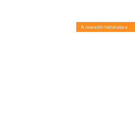
A csapadék hátráltatja a betakarítást, de jól jön a kikelt repcének