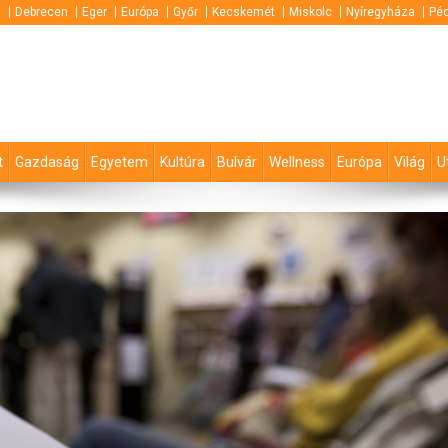
t
Debrecen
Eger
Európa
Győr
Kecskemét
Miskolc
Nyíregyháza
Pé
t
Gazdaság
Egyetem
Kultúra
Bulvár
Wellness
Európa
Világ
U