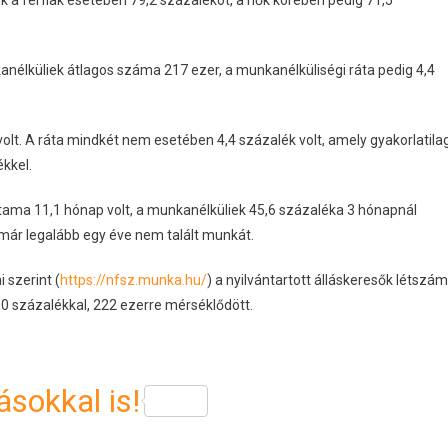
nélküliek átlagos száma 217 ezer, a munkanélküliségi ráta pedig 4,4
olt. A ráta mindkét nem esetében 4,4 százalék volt, amely gyakorlatila
kkel.
rtama 11,1 hónap volt, a munkanélküliek 45,6 százaléka 3 hónapnál
 már legalább egy éve nem talált munkát.
 szerint (
https://nfsz.munka.hu/
) a nyilvántartott álláskeresők létszá
0 százalékkal, 222 ezerre mérséklődött.
sokkal is!