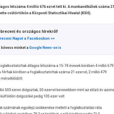
agos létszáma 4 millió 676 ezret tett ki. A munkanélküliek száma 2
tette csütörtökön a Központi Statisztikai Hivatal (KSH).
ebreceni és országos hírekről!
receni Napot a Facebookon >>
t kövess minket a
Google News-on is
glalkoztatottak átlagos létszáma a 15-74 évesek körében 4 millió 679
A férfiak körében a foglalkoztatottak száma 21 ezerrel, 2 millió 479
e mérséklődött.
lió 503 ezren dolgoztak, 50 ezerrel kevesebben mint az előző év azon
külföldön dolgozóké pedig 105 ezer volt.
k számának egyidejű csökkenése mellett a foglalkoztatási ráta
ték a férfiak esetében 79,2 százalékot, a nők körében pedig 71,5