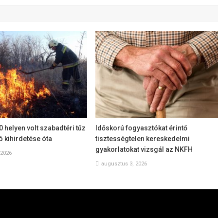
helyen volt szabadtéri tűz
Időskorú fogyasztókat érintő
 kihirdetése óta
tisztességtelen kereskedelmi
gyakorlatokat vizsgál az NKFH
 2026
augusztus 3, 2026