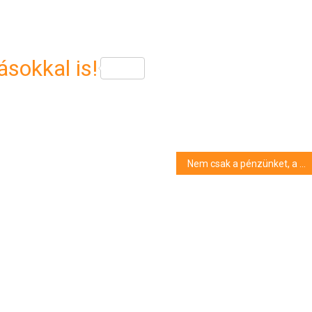
sokkal is!
Nem csak a pénzünket, a mémet is lopta Orbán, amivel megpróbált visszaüzenni Majkának