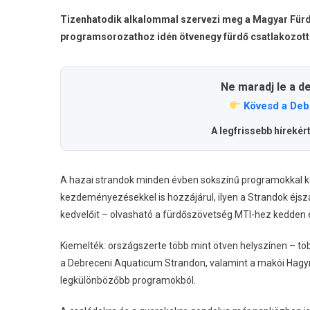
Tizenhatodik alkalommal szervezi meg a Magyar Fürd
programsorozathoz idén ötvenegy fürdő csatlakozott
Ne maradj le a d
Kövesd a Deb
A legfrissebb hírekér
A hazai strandok minden évben sokszínű programokkal 
kezdeményezésekkel is hozzájárul, ilyen a Strandok éjsz
kedvelőit – olvasható a fürdőszövetség MTI-hez kedden 
Kiemelték: országszerte több mint ötven helyszínen – tö
a Debreceni Aquaticum Strandon, valamint a makói Hag
legkülönbözőbb programokból.