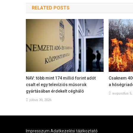
RELATED POSTS
NAV: több mint 174 millió forint adót
Csaknem 400 
csalt el egy televíziós műsorok
a hőségriadó
gyártásában érdekelt cégháló
augusztus 5,
július 30, 2026
Impresszum
Adatkezelési tájékoztató