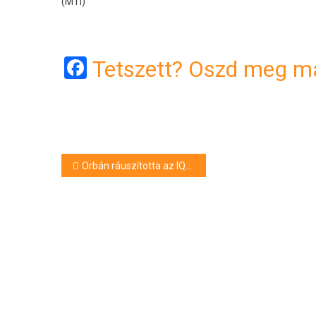
(MTI)
Facebook
Tetszett? Oszd meg má
Bejegyzés
Orbán ráuszította az IQ-harcosait a más véleményen lévő történészre
navigáció