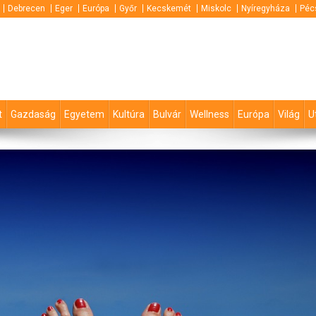
Debrecen
Eger
Európa
Győr
Kecskemét
Miskolc
Nyíregyháza
Péc
t
Gazdaság
Egyetem
Kultúra
Bulvár
Wellness
Európa
Világ
U