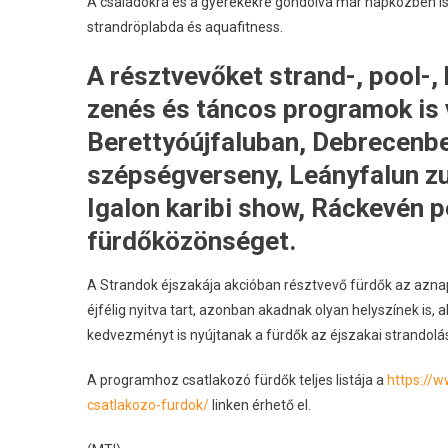
A családokra és a gyerekekre gondolva már napközben is
strandröplabda és aquafitness.
A résztvevőket strand-, pool-, k
zenés és táncos programok is v
Berettyóújfaluban, Debrecenbe
szépségverseny, Leányfalun z
Igalon karibi show, Ráckevén p
fürdőközönséget.
A Strandok éjszakája akcióban résztvevő fürdők az aznap
éjfélig nyitva tart, azonban akadnak olyan helyszínek is, 
kedvezményt is nyújtanak a fürdők az éjszakai strandolá
A programhoz csatlakozó fürdők teljes listája a
https://
csatlakozo-furdok/
linken érhető el.