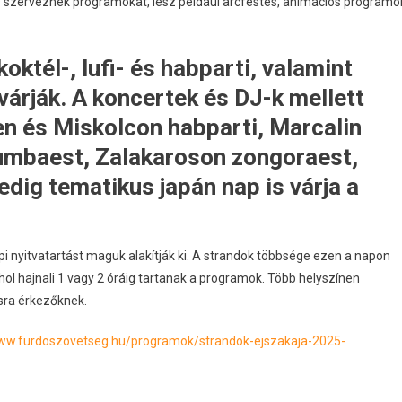
 szerveznek programokat, lesz például arcfestés, animációs programo
oktél-, lufi- és habparti, valamint
árják. A koncertek és DJ-k mellett
n és Miskolcon habparti, Marcalin
umbaest, Zalakaroson zongoraest,
edig tematikus japán nap is várja a
i nyitvatartást maguk alakítják ki. A strandok többsége ezen a napon
ahol hajnali 1 vagy 2 óráig tartanak a programok. Több helyszínen
sra érkezőknek.
www.furdoszovetseg.hu/programok/strandok-ejszakaja-2025-