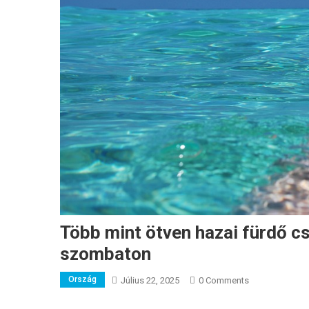
Több mint ötven hazai fürdő c
szombaton
Ország
Július 22, 2025
0 Comments