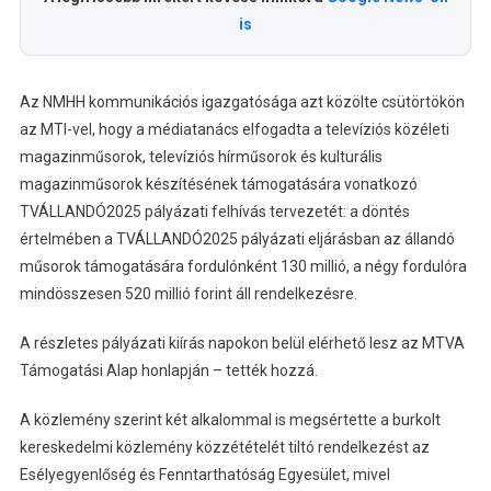
is
Az NMHH kommunikációs igazgatósága azt közölte csütörtökön
az MTI-vel, hogy a médiatanács elfogadta a televíziós közéleti
magazinműsorok, televíziós hírműsorok és kulturális
magazinműsorok készítésének támogatására vonatkozó
TVÁLLANDÓ2025 pályázati felhívás tervezetét: a döntés
értelmében a TVÁLLANDÓ2025 pályázati eljárásban az állandó
műsorok támogatására fordulónként 130 millió, a négy fordulóra
mindösszesen 520 millió forint áll rendelkezésre.
A részletes pályázati kiírás napokon belül elérhető lesz az MTVA
Támogatási Alap honlapján – tették hozzá.
A közlemény szerint két alkalommal is megsértette a burkolt
kereskedelmi közlemény közzétételét tiltó rendelkezést az
Esélyegyenlőség és Fenntarthatóság Egyesület, mivel