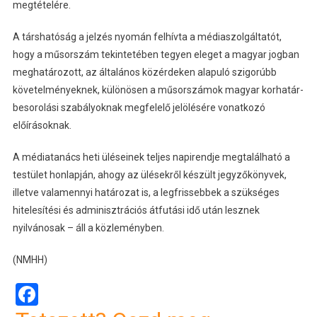
megtételére.
A társhatóság a jelzés nyomán felhívta a médiaszolgáltatót,
hogy a műsorszám tekintetében tegyen eleget a magyar jogban
meghatározott, az általános közérdeken alapuló szigorúbb
követelményeknek, különösen a műsorszámok magyar korhatár-
besorolási szabályoknak megfelelő jelölésére vonatkozó
előírásoknak.
A médiatanács heti üléseinek teljes napirendje megtalálható a
testület honlapján, ahogy az ülésekről készült jegyzőkönyvek,
illetve valamennyi határozat is, a legfrissebbek a szükséges
hitelesítési és adminisztrációs átfutási idő után lesznek
nyilvánosak – áll a közleményben.
(NMHH)
Facebook