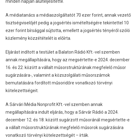
minden napján alulteljesítette.
A médiatanács a médiaszolgáltatót 70 ezer forint, annak vezető
tisztségviselőjét pedig a jogsértés ismételtségére tekintettel 10
ezer forint bírsággal sújtotta, emellett a jogsértés tényéről szóló
közlemény közzétételét is előírta.
Eljárást indított a testület a Balaton Rádió Kft.-vel szemben
annak megállapítására, hogy az megsértette-e 2024. december
16. és 22. között a vállalt műsorstruktúrának megfelelő műsor
sugárzására-, valamint a közszolgálati műsorszámok
bemutatására fordított műsoridőre vonatkozó törvényi
kötelezettségeit.
A Sárvári Média Nonprofit Kft.-vel szemben annak
megállapítására indult eljárás, hogy a Sárvár Rádió a 2024.
december 12. és 18. között sugárzott műsoránál megsértette-e
a vállalt műsorstruktúrának megfelelő műsorok sugárzására
vonatkozó törvényi kötelezettségét – írták.