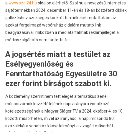
a
www.szol24.hu
oldalon elérhető, Szol.hu elnevezésű internetes
sajtótermékben 2024. december 11-én és 18-án közzétett cikkek
grillezéshez szükséges konkrét termékeket mutattak be az
azokat forgalmazó webáruház oldalára mutató link
beágyazásával, miközben a médiatartalmak reklámjellegét a
médiaszolgáltató nem tüntette fel.
A jogsértés miatt a testület az
Esélyegyenlőség és
Fenntarthatóság Egyesületre 30
ezer forint bírságot szabott ki.
A közlemény szerint nem tett eleget a tematikus zenei
műsorszámok közzétételének napi arányára vonatkozó
kötelezettségének a Magyar Sláger TV a 2024. október 4. és 10.
közötti műsorhetén, mivel az irányadó, a napi műsoridő 80
százalékára vonatkozó követelményt a vizsgált műsorhét