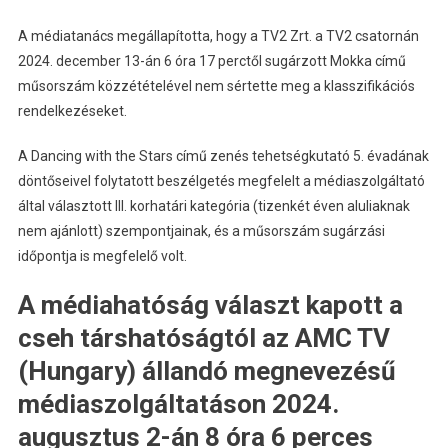
A médiatanács megállapította, hogy a TV2 Zrt. a TV2 csatornán
2024. december 13-án 6 óra 17 perctől sugárzott Mokka című
műsorszám közzétételével nem sértette meg a klasszifikációs
rendelkezéseket.
A Dancing with the Stars című zenés tehetségkutató 5. évadának
döntőseivel folytatott beszélgetés megfelelt a médiaszolgáltató
által választott III. korhatári kategória (tizenkét éven aluliaknak
nem ajánlott) szempontjainak, és a műsorszám sugárzási
időpontja is megfelelő volt.
A médiahatóság választ kapott a
cseh társhatóságtól az AMC TV
(Hungary) állandó megnevezésű
médiaszolgáltatáson 2024.
augusztus 2-án 8 óra 6 perces