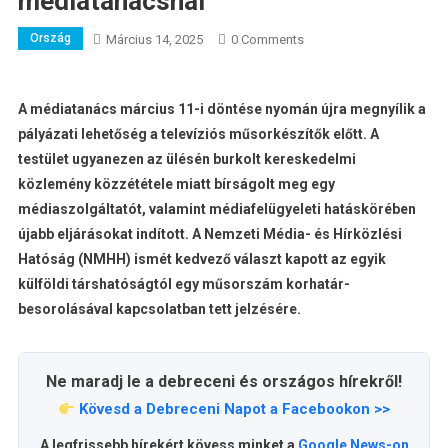
médiatanácsnál
Ország
Március 14, 2025
0 Comments
A médiatanács március 11-i döntése nyomán újra megnyílik a
pályázati lehetőség a televíziós műsorkészítők előtt. A
testület ugyanezen az ülésén burkolt kereskedelmi
közlemény közzététele miatt bírságolt meg egy
médiaszolgáltatót, valamint médiafelügyeleti hatáskörében
újabb eljárásokat indított. A Nemzeti Média- és Hírközlési
Hatóság (NMHH) ismét kedvező választ kapott az egyik
külföldi társhatóságtól egy műsorszám korhatár-
besorolásával kapcsolatban tett jelzésére.
Ne maradj le a debreceni és országos hírekről!
Kövesd a Debreceni Napot a Facebookon >>
A legfrissebb hírekért kövess minket a
Google News-on