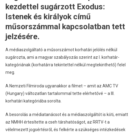
kezdettel sugárzott Exodus:
Istenek és királyok című
műsorszámmal kapcsolatban tett
jelzésére.
A médiaszolgáltató a műsorszámot korhatári jelölés nélkül
sugározta, ami a magyar szabályozás szerint az I. korhatár-
kategóriának (korhatárra tekintettel nélkül megtekinthető) felel
meg.
A Nemzeti Filmiroda ugyanakkor a filmet – amit az AMC TV
(Hungary) változatlan tartalommal tette elérhetővé – a III.
korhatári kategóriába sorolta.
A besorolás a médiatanácsot és a médiaszolgáltót is köti, emiatt
az NMHH értesítette a cseh társhatóságot, az RRTV-t a
vélelmezett jogsértésről, és felkérte a szükséges intézkedések