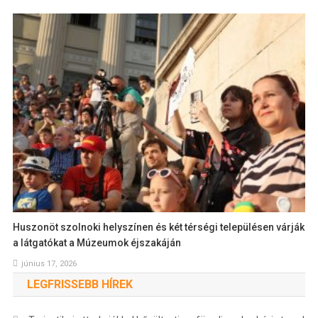
Huszonöt szolnoki helyszínen és két térségi településen várják
a látgatókat a Múzeumok éjszakáján
június 17, 2026
LEGFRISSEBB HÍREK