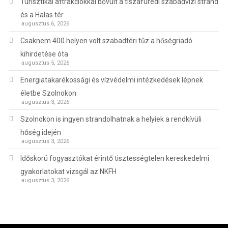
Turisztikai attrakciókkal bővült a tiszafüredi szabadvízi strand
és a Halas tér
augusztus 6, 2026
Csaknem 400 helyen volt szabadtéri tűz a hőségriadó
kihirdetése óta
augusztus 5, 2026
Energiatakarékossági és vízvédelmi intézkedések lépnek
életbe Szolnokon
augusztus 3, 2026
Szolnokon is ingyen strandolhatnak a helyiek a rendkívüli
hőség idején
augusztus 3, 2026
Időskorú fogyasztókat érintő tisztességtelen kereskedelmi
gyakorlatokat vizsgál az NKFH
augusztus 3, 2026