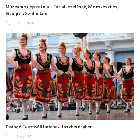
Múzeumok éjszakája – Tárlatvezetések, kódexkészítés,
tűzugrás Szolnokon
június 10, 2026
Csángó Fesztivált tartanak Jászberényben
július 29, 2026