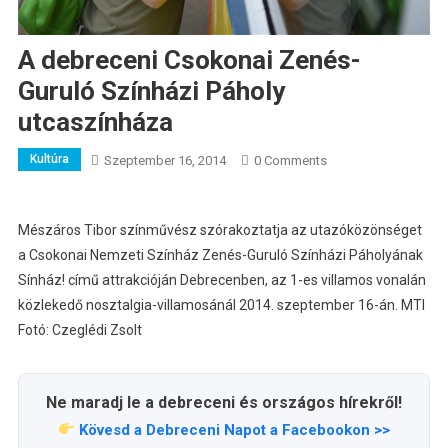
A debreceni Csokonai Zenés-
Guruló Színházi Páholy
utcaszínháza
Kultúra
Szeptember 16, 2014
0 Comments
Mészáros Tibor színművész szórakoztatja az utazóközönséget
a Csokonai Nemzeti Színház Zenés-Guruló Színházi Páholyának
Sínház! című attrakcióján Debrecenben, az 1-es villamos vonalán
közlekedő nosztalgia-villamosánál 2014. szeptember 16-án. MTI
Fotó: Czeglédi Zsolt
Ne maradj le a debreceni és országos hírekről!
Kövesd a Debreceni Napot a Facebookon >>