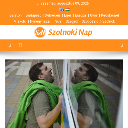
Skip
vasárnap, augusztus 09, 2026
to
Balaton
Budapest
Debrecen
Eger
Európa
Győr
Kecskemét
content
Miskolc
Nyíregyháza
Pécs
Szeged
Szoboszló
Szolnok
Szolnoki Nap