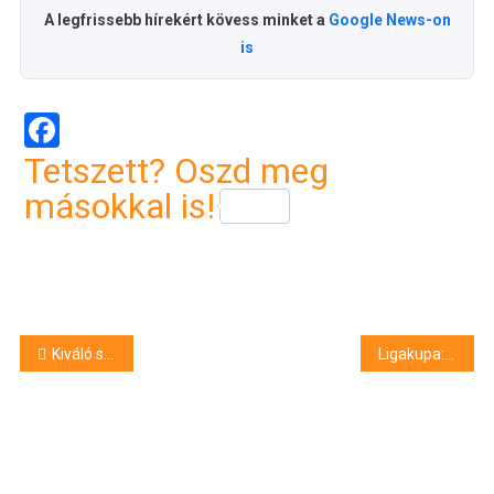
A legfrissebb hírekért kövess minket a
Google News-on
is
Facebook
Tetszett? Oszd meg
másokkal is!
Bejegyzés
Kiváló sportolóink elismerése
Ligakupa: már a Békéscsaba is túl nagy falat volt a Lokinak
navigáció