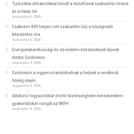
Turisztikai attrakciókkal bővült a tiszafüredi szabadvízi strand
és a Halas tér
augusztus 6, 2026
Csaknem 400 helyen volt szabadtéri tűz a hőségriadó
kihirdetése óta
augusztus 5, 2026
Energiatakarékossági és vízvédelmi intézkedések lépnek
életbe Szolnokon
augusztus 3, 2026
Szolnokon is ingyen strandolhatnak a helyiek a rendkívüli
hőség idején
augusztus 3, 2026
Időskorú fogyasztókat érintő tisztességtelen kereskedelmi
gyakorlatokat vizsgál az NKFH
augusztus 3, 2026