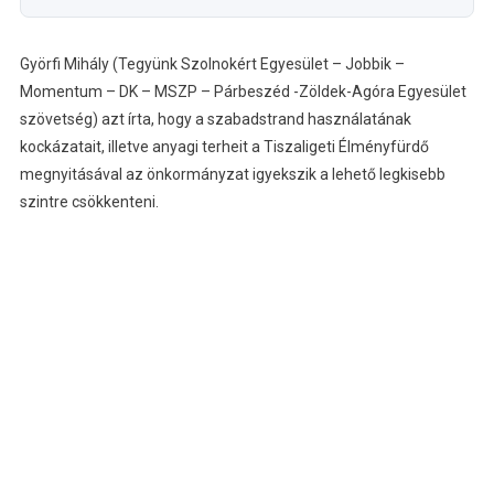
Györfi Mihály (Tegyünk Szolnokért Egyesület – Jobbik –
Momentum – DK – MSZP – Párbeszéd -Zöldek-Agóra Egyesület
szövetség) azt írta, hogy a szabadstrand használatának
kockázatait, illetve anyagi terheit a Tiszaligeti Élményfürdő
megnyitásával az önkormányzat igyekszik a lehető legkisebb
szintre csökkenteni.