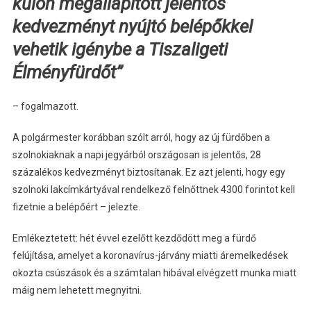
külön megállapított jelentős
kedvezményt nyújtó belépőkkel
vehetik igénybe a Tiszaligeti
Élményfürdőt”
– fogalmazott.
A polgármester korábban szólt arról, hogy az új fürdőben a
szolnokiaknak a napi jegyárból országosan is jelentős, 28
százalékos kedvezményt biztosítanak. Ez azt jelenti, hogy egy
szolnoki lakcímkártyával rendelkező felnőttnek 4300 forintot kell
fizetnie a belépőért – jelezte.
Emlékeztetett: hét évvel ezelőtt kezdődött meg a fürdő
felújítása, amelyet a koronavírus-járvány miatti áremelkedések
okozta csúszások és a számtalan hibával elvégzett munka miatt
máig nem lehetett megnyitni.