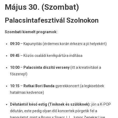
Május 30. (Szombat)
Palacsintafesztivál Szolnokon
Szombati kiemelt programok:
09:30
– Kapunyitás (érdemes korán érkezni a jó helyekért)
09:45
– Közös családi kerékpártúra indítása
10:00
–
Palacsinta díszítő verseny
(itt a kreativitásé a
főszerep!)
10:15
–
Rutkai Bori Banda
gyerekkoncert (a legkisebbek
hatalmas kedvence)
Délutántól késő estig (Tiniknek és szülőknek):
jön a K-POP
délután, este pedig olyan élő koncertek pörgetik fel a
hangulatot, mint a Bruno x Spacc, L.L. Junior Zenekar Live,