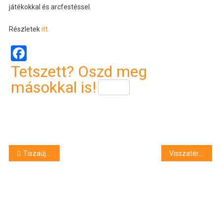
játékokkal és arcfestéssel.
Részletek
itt.
Facebook
Tetszett? Oszd meg
másokkal is!
Bejegyzés
Tiszaújvárosi robbanás – Szigorú szakmai felügyelet mellett látják el a sérülteket Debrecenben
Visszatér a kánikula a hétvégén, de van biztató hírünk is
navigáció