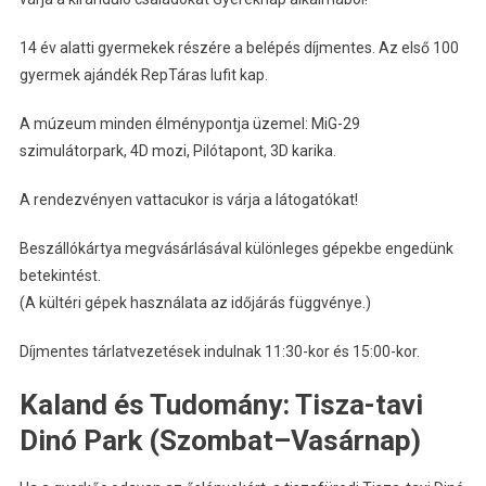
14 év alatti gyermekek részére a belépés díjmentes. Az első 100
gyermek ajándék RepTáras lufit kap.
A múzeum minden élménypontja üzemel: MiG-29
szimulátorpark, 4D mozi, Pilótapont, 3D karika.
A rendezvényen vattacukor is várja a látogatókat!
Beszállókártya megvásárlásával különleges gépekbe engedünk
betekintést.
(A kültéri gépek használata az időjárás függvénye.)
Díjmentes tárlatvezetések indulnak 11:30-kor és 15:00-kor.
Kaland és Tudomány: Tisza-tavi
Dinó Park (Szombat–Vasárnap)