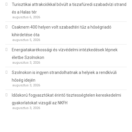
Turisztikai attrakciókkal bővült a tiszafüredi szabadvízi strand
és a Halas tér
augusztus 6, 2026
Csaknem 400 helyen volt szabadtéri tűz a hőségriadó
kihirdetése óta
augusztus 5, 2026
Energiatakarékossági és vízvédelmi intézkedések lépnek
életbe Szolnokon
augusztus 3, 2026
Szolnokon is ingyen strandolhatnak a helyiek a rendkívüli
hőség idején
augusztus 3, 2026
Időskorú fogyasztókat érintő tisztességtelen kereskedelmi
gyakorlatokat vizsgál az NKFH
augusztus 3, 2026