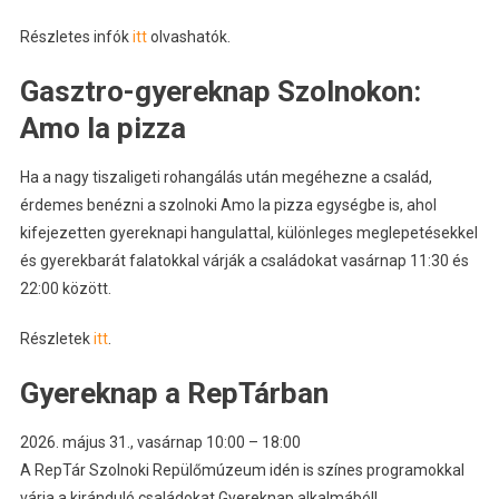
Részletes infók
itt
olvashatók.
Gasztro-gyereknap Szolnokon:
Amo la pizza
Ha a nagy tiszaligeti rohangálás után megéhezne a család,
érdemes benézni a szolnoki Amo la pizza egységbe is, ahol
kifejezetten gyereknapi hangulattal, különleges meglepetésekkel
és gyerekbarát falatokkal várják a családokat vasárnap 11:30 és
22:00 között.
Részletek
itt
.
Gyereknap a RepTárban
2026. május 31., vasárnap 10:00 – 18:00
A
RepTár Szolnoki Repülőmúzeum
idén is színes programokkal
várja a kiránduló családokat Gyereknap alkalmából!