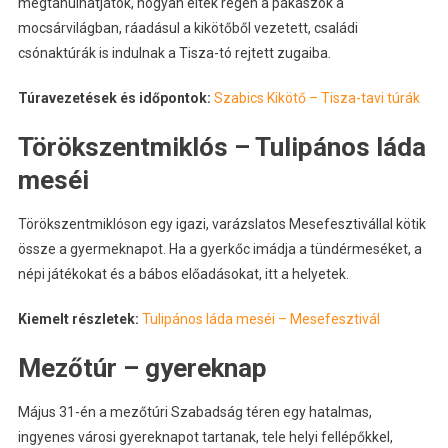
megtanulhatjátok, hogyan éltek régen a pákászok a
mocsárvilágban, ráadásul a kikötőből vezetett, családi
csónaktúrák is indulnak a Tisza-tó rejtett zugaiba.
Túravezetések és időpontok:
Szabics Kikötő – Tisza-tavi túrák
Törökszentmiklós – Tulipános láda
meséi
Törökszentmiklóson egy igazi, varázslatos Mesefesztivállal kötik
össze a gyermeknapot. Ha a gyerkőc imádja a tündérmeséket, a
népi játékokat és a bábos előadásokat, itt a helyetek.
Kiemelt részletek:
Tulipános láda meséi – Mesefesztivál
Mezőtúr – gyereknap
Május 31-én a mezőtúri Szabadság téren egy hatalmas,
ingyenes városi gyereknapot tartanak, tele helyi fellépőkkel,