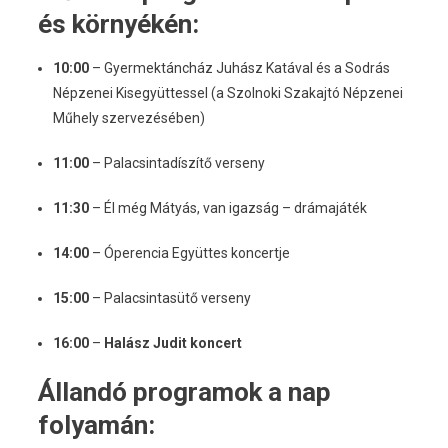
és környékén:
10:00
– Gyermektáncház Juhász Katával és a Sodrás
Népzenei Kisegyüttessel (a Szolnoki Szakajtó Népzenei
Műhely szervezésében)
11:00
– Palacsintadíszítő verseny
11:30
– Él még Mátyás, van igazság – drámajáték
14:00
– Óperencia Együttes koncertje
15:00
– Palacsintasütő verseny
16:00
–
Halász Judit koncert
Állandó programok a nap
folyamán: