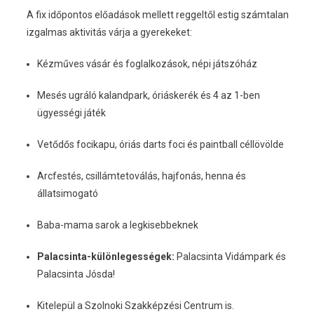
A fix időpontos előadások mellett reggeltől estig számtalan
izgalmas aktivitás várja a gyerekeket:
Kézműves vásár és foglalkozások, népi játszóház
Mesés ugráló kalandpark, óriáskerék és 4 az 1-ben
ügyességi játék
Vetődős focikapu, óriás darts foci és paintball céllövölde
Arcfestés, csillámtetoválás, hajfonás, henna és
állatsimogató
Baba-mama sarok a legkisebbeknek
Palacsinta-különlegességek:
Palacsinta Vidámpark és
Palacsinta Jósda!
Kitelepül a Szolnoki Szakképzési Centrum is.