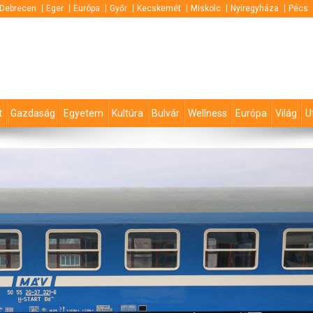
Debrecen
Eger
Európa
Győr
Kecskemét
Miskolc
Nyíregyháza
Pécs
t
Gazdaság
Egyetem
Kultúra
Bulvár
Wellness
Európa
Világ
U