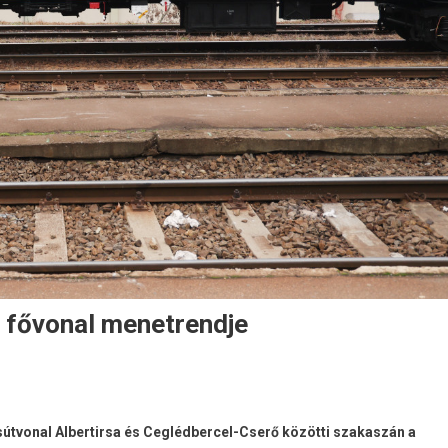
i fővonal menetrendje
tvonal Albertirsa és Ceglédbercel-Cserő közötti szakaszán a