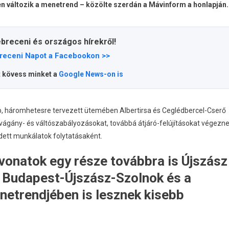
en változik a menetrend – közölte szerdán a Mávinform a honlapján.
ebreceni és országos hírekről!
receni Napot a Facebookon >>
t kövess minket a
Google News-on is
abb, háromhetesre tervezett ütemében Albertirsa és Ceglédbercel-Cserő
vágány- és váltószabályozásokat, továbbá átjáró-felújításokat végezn
dett munkálatok folytatásaként.
 vonatok egy része továbbra is Újszász
 a Budapest-Újszász-Szolnok és a
etrendjében is lesznek kisebb