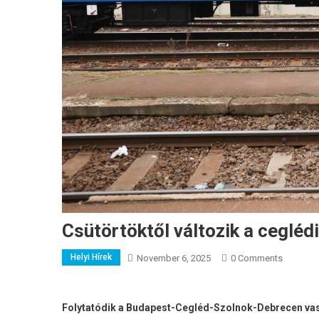
Csütörtöktől változik a cegléd
Helyi Hírek
November 6, 2025
0 Comments
Folytatódik a Budapest-Cegléd-Szolnok-Debrecen vasú