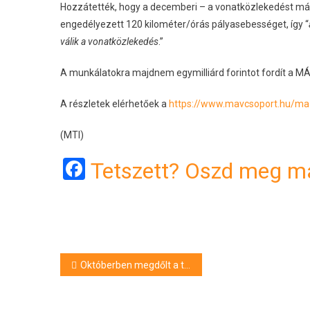
Hozzátették, hogy a decemberi – a vonatközlekedést már
engedélyezett 120 kilométer/órás pályasebességet, így “
válik a vonatközlekedés
.”
A munkálatokra majdnem egymilliárd forintot fordít a MÁ
A részletek elérhetőek a
https://www.mavcsoport.hu/ma
(MTI)
Facebook
Tetszett? Oszd meg má
Bejegyzés
Októberben megdőlt a tisztán elektromos gépkocsik havi forgalomba helyezési rekordja
navigáció