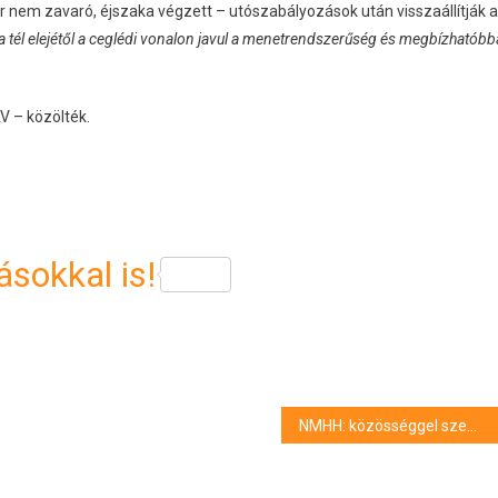
 nem zavaró, éjszaka végzett – utószabályozások után visszaállítják 
a tél elejétől a ceglédi vonalon javul a menetrendszerűség és megbízhatóbb
V – közölték.
sokkal is!
NMHH: közösséggel szembeni kirekesztés miatt bírságolt a Médiatanács