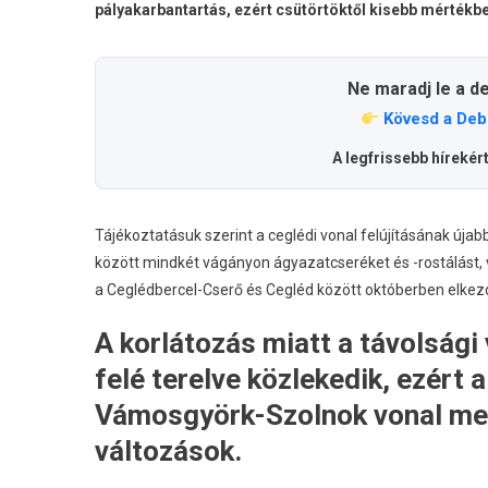
pályakarbantartás, ezért csütörtöktől kisebb mértékb
Ne maradj le a d
Kövesd a Deb
A legfrissebb hírekér
Tájékoztatásuk szerint a ceglédi vonal felújításának új
között mindkét vágányon ágyazatcseréket és -rostálást, 
a Ceglédbercel-Cserő és Cegléd között októberben elkez
A korlátozás miatt a távolsági
felé terelve közlekedik, ezért
Vámosgyörk-Szolnok vonal men
változások.