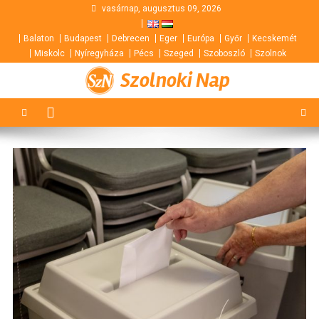
Skip
vasárnap, augusztus 09, 2026
to
Balaton
Budapest
Debrecen
Eger
Európa
Győr
Kecskemét
content
Miskolc
Nyíregyháza
Pécs
Szeged
Szoboszló
Szolnok
Szolnoki Nap