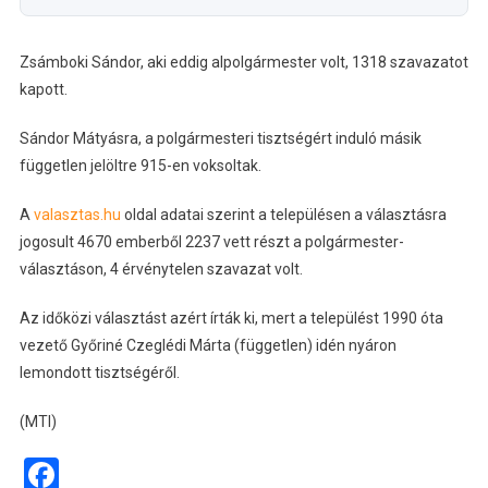
Zsámboki Sándor, aki eddig alpolgármester volt, 1318 szavazatot
kapott.
Sándor Mátyásra, a polgármesteri tisztségért induló másik
független jelöltre 915-en voksoltak.
A
valasztas.hu
oldal adatai szerint a településen a választásra
jogosult 4670 emberből 2237 vett részt a polgármester-
választáson, 4 érvénytelen szavazat volt.
Az időközi választást azért írták ki, mert a települést 1990 óta
vezető Győriné Czeglédi Márta (független) idén nyáron
lemondott tisztségéről.
(MTI)
Facebook