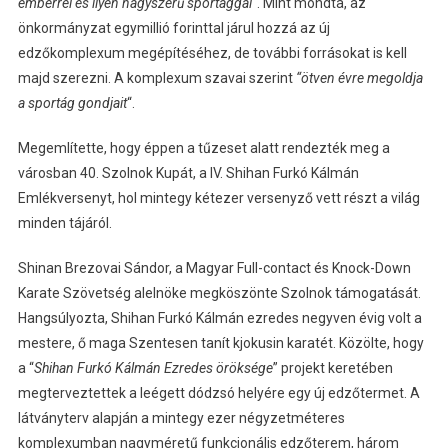
emberrel és ilyen nagyszerű sportággal
“. Mint mondta, az
önkormányzat egymillió forinttal járul hozzá az új
edzőkomplexum megépítéséhez, de további forrásokat is kell
majd szerezni. A komplexum szavai szerint
“ötven évre megoldja
a sportág gondjait
“.
Megemlítette, hogy éppen a tűzeset alatt rendezték meg a
városban 40. Szolnok Kupát, a IV. Shihan Furkó Kálmán
Emlékversenyt, hol mintegy kétezer versenyző vett részt a világ
minden tájáról.
Shinan Brezovai Sándor, a Magyar Full-contact és Knock-Down
Karate Szövetség alelnöke megköszönte Szolnok támogatását.
Hangsúlyozta, Shihan Furkó Kálmán ezredes negyven évig volt a
mestere, ő maga Szentesen tanít kjokusin karatét. Közölte, hogy
a “
Shihan Furkó Kálmán Ezredes öröksége
” projekt keretében
megterveztettek a leégett dódzsó helyére egy új edzőtermet. A
látványterv alapján a mintegy ezer négyzetméteres
komplexumban nagyméretű funkcionális edzőterem, három