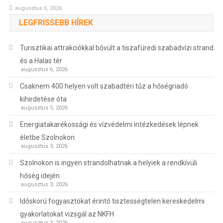
augusztus 6, 2026
LEGFRISSEBB HÍREK
Turisztikai attrakciókkal bővült a tiszafüredi szabadvízi strand
és a Halas tér
augusztus 6, 2026
Csaknem 400 helyen volt szabadtéri tűz a hőségriadó
kihirdetése óta
augusztus 5, 2026
Energiatakarékossági és vízvédelmi intézkedések lépnek
életbe Szolnokon
augusztus 3, 2026
Szolnokon is ingyen strandolhatnak a helyiek a rendkívüli
hőség idején
augusztus 3, 2026
Időskorú fogyasztókat érintő tisztességtelen kereskedelmi
gyakorlatokat vizsgál az NKFH
augusztus 3, 2026