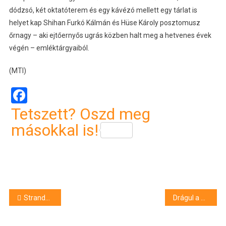
dódzsó, két oktatóterem és egy kávézó mellett egy tárlat is
helyet kap Shihan Furkó Kálmán és Hüse Károly posztomusz
őrnagy – aki ejtőernyős ugrás közben halt meg a hetvenes évek
végén – emléktárgyaiból.
(MTI)
Facebook
Tetszett? Oszd meg
másokkal is!
Bejegyzés
Strandok éjszakája 2025: eddig ezek a fürdők csatlakoztak Hajdú-Biharból és országosan
Drágul a benzin és a gázolaj is
navigáció