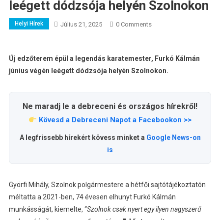
leégett dódzsója helyén Szolnokon
Helyi Hírek
Július 21, 2025
0 Comments
Új edzőterem épül a legendás karatemester, Furkó Kálmán
június végén leégett dódzsója helyén Szolnokon.
Ne maradj le a debreceni és országos hírekről!
Kövesd a Debreceni Napot a Facebookon >>
A legfrissebb hírekért kövess minket a
Google News-on
is
Györfi Mihály, Szolnok polgármestere a hétfői sajtótájékoztatón
méltatta a 2021-ben, 74 évesen elhunyt Furkó Kálmán
munkásságát, kiemelte, “
Szolnok csak nyert egy ilyen nagyszerű