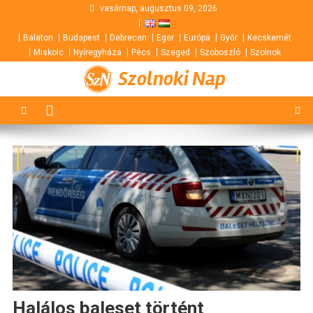
Skip
vasárnap, augusztus 09, 2026
to
Balaton
Budapest
Debrecen
Eger
Európa
Győr
Kecskemét
content
Miskolc
Nyíregyháza
Pécs
Szeged
Szoboszló
Szolnok
Szolnoki Nap
Halálos baleset történt