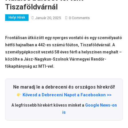
Tiszaföldvárnál
Helyi Hírek
Január 20, 2025
0 Comments
Frontálisan ütközött egy nyerges vontató és egy személyautó
hétfő hajnalban a 442-es számú főúton, Tiszaföldvárnál. A
személygépkocsit vezető 58 éves férfi a helyszínen meghalt –
közölte a Jász-Nagykun-Szolnok Vármegyei Rendőr-
főkapitányság az MTI-vel.
Ne maradj le a debreceni és országos hírekről!
Kövesd a Debreceni Napot a Facebookon >>
A legfrissebb hírekért kövess minket a
Google News-on
is