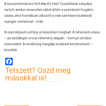
A kunszentmártoni férfi Martfű felől Tiszaföldvár irányába
tartott, amikor ismeretlen okból áttért a szemközti forgalmi
sávba, ahol frontálisan ütközött a vele szemben közlekedő
nyerges vontatóval – írták.
A személyautó sofőrje a helyszínen meghalt. A teherautó utasa
– az elsődleges orvosi vélemény alapján – könnyű sérülést
szenvedett. A rendőrség vizsgálja a baleset körülményeit –
közölték.
Facebook
Tetszett? Oszd meg
másokkal is!