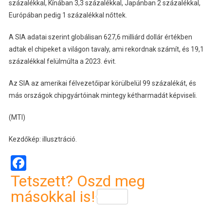
százalékkal, Kínában 3,3 százalékkal, Japánban 2 százalékkal,
Európában pedig 1 százalékkal nőttek.
A SIA adatai szerint globálisan 627,6 milliárd dollár értékben
adtak el chipeket a világon tavaly, ami rekordnak számít, és 19,1
százalékkal felülmúlta a 2023. évit.
Az SIA az amerikai félvezetőipar körülbelül 99 százalékát, és
más országok chipgyártóinak mintegy kétharmadát képviseli.
(MTI)
Kezdőkép: illusztráció.
Facebook
Tetszett? Oszd meg
másokkal is!