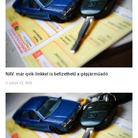
NAV: már qvik-linkkel is befizethető a gépjárműadó
július 13, 2026