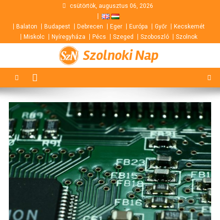
Skip
csütörtök, augusztus 06, 2026
to
Balaton
Budapest
Debrecen
Eger
Európa
Győr
Kecskemét
content
Miskolc
Nyíregyháza
Pécs
Szeged
Szoboszló
Szolnok
Szolnoki Nap