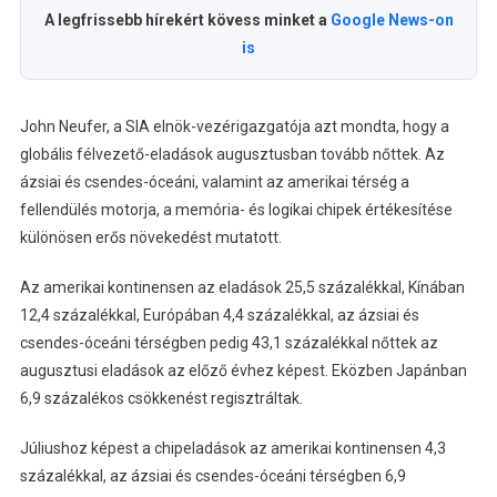
A legfrissebb hírekért kövess minket a
Google News-on
is
John Neufer, a SIA elnök-vezérigazgatója azt mondta, hogy a
globális félvezető-eladások augusztusban tovább nőttek. Az
ázsiai és csendes-óceáni, valamint az amerikai térség a
fellendülés motorja, a memória- és logikai chipek értékesítése
különösen erős növekedést mutatott.
Az amerikai kontinensen az eladások 25,5 százalékkal, Kínában
12,4 százalékkal, Európában 4,4 százalékkal, az ázsiai és
csendes-óceáni térségben pedig 43,1 százalékkal nőttek az
augusztusi eladások az előző évhez képest. Eközben Japánban
6,9 százalékos csökkenést regisztráltak.
Júliushoz képest a chipeladások az amerikai kontinensen 4,3
százalékkal, az ázsiai és csendes-óceáni térségben 6,9