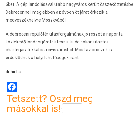
őket. A gép landolásával újabb nagyváros került összeköttetésbe
Debrecennel, még ebben az évben öt járat érkezik a
megyeszékhelyre Moszkvából.
A debreceni repülőtér utasforgalmának jó részét a naponta
közlekedő londoni járatok teszik ki, de sokan utaztak
charterjáratokkal is a cívisvárosból. Most az oroszok is
érdeklődnek a helyi lehetőségek iránt.
dehir.hu
Facebook
Tetszett? Oszd meg
másokkal is!