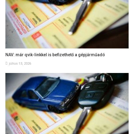
NAV: már qvik-linkkel is befizethető a gépjárműadó
július 13, 2026