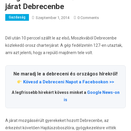
járat Debrecenbe
Gazdaság
Szeptember 1, 2014
0 Comments
Dél után 10 perccel szállt le az első, Moszkvából Debrecenbe
közlekedő orosz charterjárat. A gép fedélzetén 127-en utaztak,
ami azt jelenti, hogy a repülő majdnem tele volt.
Ne maradj le a debreceni és országos hírekről!
Kövesd a Debreceni Napot a Facebookon >>
A legfrissebb hírekért kövess minket a
Google News-on
is
A járat mozgássérült gyerekeket hozott Debrecenbe, az
érkezést követően Hajdúszoboszlóra, gyógykezelésre vitték