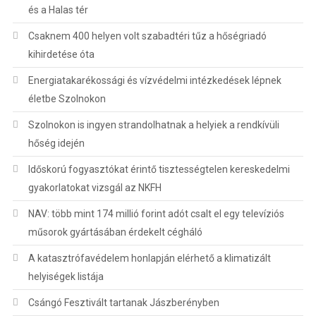
és a Halas tér
Csaknem 400 helyen volt szabadtéri tűz a hőségriadó
kihirdetése óta
Energiatakarékossági és vízvédelmi intézkedések lépnek
életbe Szolnokon
Szolnokon is ingyen strandolhatnak a helyiek a rendkívüli
hőség idején
Időskorú fogyasztókat érintő tisztességtelen kereskedelmi
gyakorlatokat vizsgál az NKFH
NAV: több mint 174 millió forint adót csalt el egy televíziós
műsorok gyártásában érdekelt cégháló
A katasztrófavédelem honlapján elérhető a klimatizált
helyiségek listája
Csángó Fesztivált tartanak Jászberényben