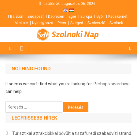
Skip
csütörtök, augusztus 06, 2026
to
Balaton
Budapest
Debrecen
Eger
Európa
Győr
Kecskemét
content
Miskolc
Nyíregyháza
Pécs
Szeged
Szoboszló
Szolnok
Szolnoki Nap
NOTHING FOUND
It seems we can’t find what you’re looking for. Perhaps searching
can help.
Keresés:
LEGFRISSEBB HÍREK
Turisztikai attrakciókkal bővült a tiszafüredi szabadvízi strand