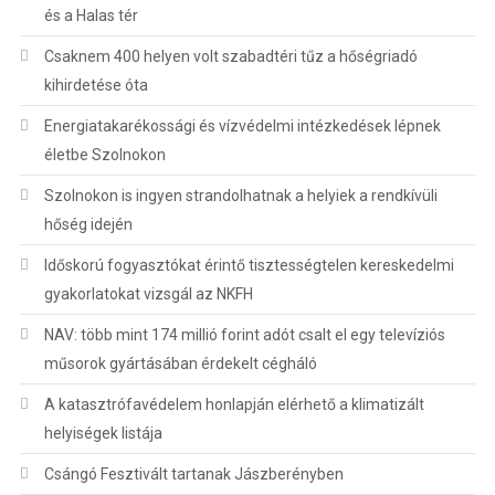
és a Halas tér
Csaknem 400 helyen volt szabadtéri tűz a hőségriadó
kihirdetése óta
Energiatakarékossági és vízvédelmi intézkedések lépnek
életbe Szolnokon
Szolnokon is ingyen strandolhatnak a helyiek a rendkívüli
hőség idején
Időskorú fogyasztókat érintő tisztességtelen kereskedelmi
gyakorlatokat vizsgál az NKFH
NAV: több mint 174 millió forint adót csalt el egy televíziós
műsorok gyártásában érdekelt cégháló
A katasztrófavédelem honlapján elérhető a klimatizált
helyiségek listája
Csángó Fesztivált tartanak Jászberényben