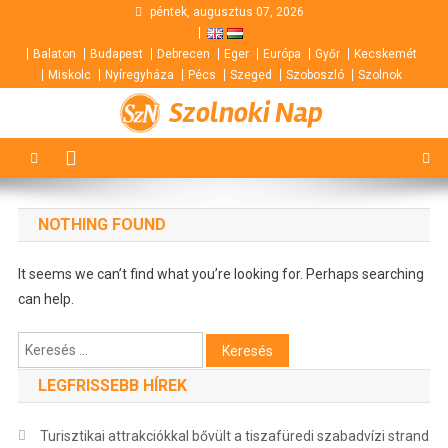
Skip
péntek, augusztus 07, 2026
to
Balaton
Budapest
Debrecen
Eger
Európa
Győr
Kecskemét
content
Miskolc
Nyíregyháza
Pécs
Szeged
Szoboszló
Szolnok
Szolnoki Nap
NOTHING FOUND
It seems we can’t find what you’re looking for. Perhaps searching
can help.
Keresés:
LEGFRISSEBB HÍREK
Turisztikai attrakciókkal bővült a tiszafüredi szabadvízi strand