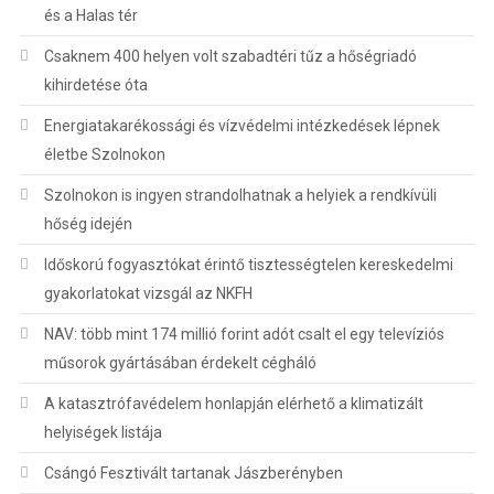
és a Halas tér
Csaknem 400 helyen volt szabadtéri tűz a hőségriadó
kihirdetése óta
Energiatakarékossági és vízvédelmi intézkedések lépnek
életbe Szolnokon
Szolnokon is ingyen strandolhatnak a helyiek a rendkívüli
hőség idején
Időskorú fogyasztókat érintő tisztességtelen kereskedelmi
gyakorlatokat vizsgál az NKFH
NAV: több mint 174 millió forint adót csalt el egy televíziós
műsorok gyártásában érdekelt cégháló
A katasztrófavédelem honlapján elérhető a klimatizált
helyiségek listája
Csángó Fesztivált tartanak Jászberényben