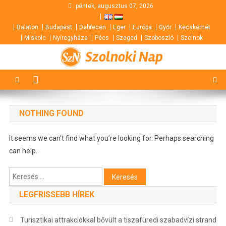
Skip
péntek, augusztus 07, 2026
to
Balaton
Budapest
Debrecen
Eger
Európa
Győr
Kecskemét
content
Miskolc
Nyíregyháza
Pécs
Szeged
Szoboszló
Szolnok
Szolnoki Nap
NOTHING FOUND
It seems we can’t find what you’re looking for. Perhaps searching
can help.
Keresés:
LEGFRISSEBB HÍREK
Turisztikai attrakciókkal bővült a tiszafüredi szabadvízi strand