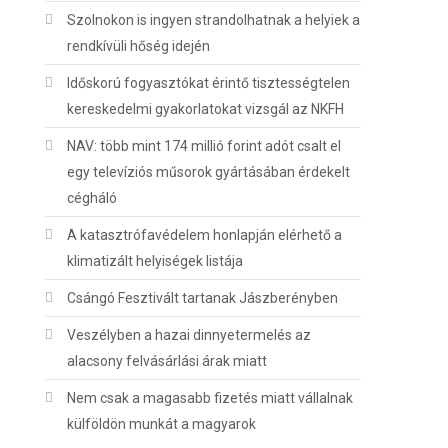
Szolnokon is ingyen strandolhatnak a helyiek a
rendkívüli hőség idején
Időskorú fogyasztókat érintő tisztességtelen
kereskedelmi gyakorlatokat vizsgál az NKFH
NAV: több mint 174 millió forint adót csalt el
egy televíziós műsorok gyártásában érdekelt
cégháló
A katasztrófavédelem honlapján elérhető a
klimatizált helyiségek listája
Csángó Fesztivált tartanak Jászberényben
Veszélyben a hazai dinnyetermelés az
alacsony felvásárlási árak miatt
Nem csak a magasabb fizetés miatt vállalnak
külföldön munkát a magyarok