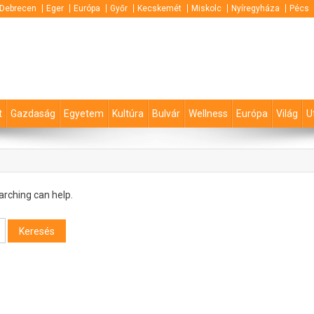
Debrecen
Eger
Európa
Győr
Kecskemét
Miskolc
Nyíregyháza
Pécs
t
Gazdaság
Egyetem
Kultúra
Bulvár
Wellness
Európa
Világ
U
arching can help.