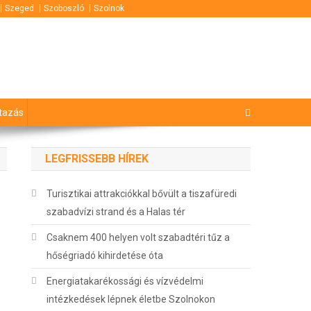
Szeged
Szoboszló
Szolnok
tazás
LEGFRISSEBB HÍREK
Turisztikai attrakciókkal bővült a tiszafüredi
szabadvízi strand és a Halas tér
Csaknem 400 helyen volt szabadtéri tűz a
hőségriadó kihirdetése óta
Energiatakarékossági és vízvédelmi
intézkedések lépnek életbe Szolnokon