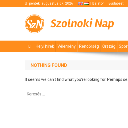
Skip
péntek, augusztus 07, 2026
Balaton
Budapest
to
content
Szolnoki Nap
Helyi hírek
Vélemény
Rendőrség
Ország
Spor
NOTHING FOUND
It seems we can’t find what you’re looking for. Perhaps se
Keresés: