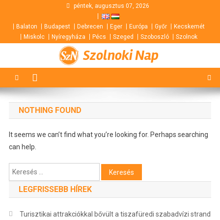
Skip
péntek, augusztus 07, 2026
to
Balaton
Budapest
Debrecen
Eger
Európa
Győr
Kecskemét
content
Miskolc
Nyíregyháza
Pécs
Szeged
Szoboszló
Szolnok
Szolnoki Nap
NOTHING FOUND
It seems we can’t find what you’re looking for. Perhaps searching
can help.
Keresés:
LEGFRISSEBB HÍREK
Turisztikai attrakciókkal bővült a tiszafüredi szabadvízi strand