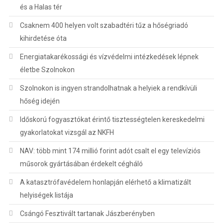
és a Halas tér
Csaknem 400 helyen volt szabadtéri tűz a hőségriadó
kihirdetése óta
Energiatakarékossági és vízvédelmi intézkedések lépnek
életbe Szolnokon
Szolnokon is ingyen strandolhatnak a helyiek a rendkívüli
hőség idején
Időskorú fogyasztókat érintő tisztességtelen kereskedelmi
gyakorlatokat vizsgál az NKFH
NAV: több mint 174 millió forint adót csalt el egy televíziós
műsorok gyártásában érdekelt cégháló
A katasztrófavédelem honlapján elérhető a klimatizált
helyiségek listája
Csángó Fesztivált tartanak Jászberényben