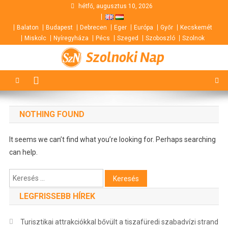
Skip
hétfő, augusztus 10, 2026
to
Balaton
Budapest
Debrecen
Eger
Európa
Győr
Kecskemét
content
Miskolc
Nyíregyháza
Pécs
Szeged
Szoboszló
Szolnok
Szolnoki Nap
NOTHING FOUND
It seems we can’t find what you’re looking for. Perhaps searching
can help.
Keresés:
LEGFRISSEBB HÍREK
Turisztikai attrakciókkal bővült a tiszafüredi szabadvízi strand