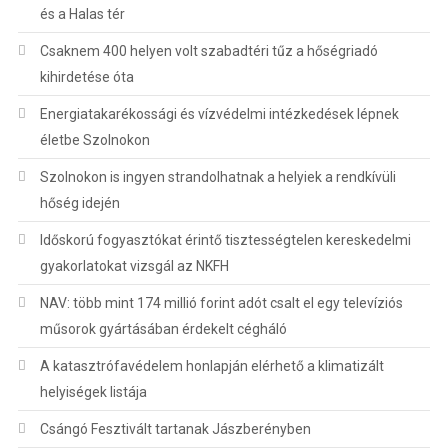
és a Halas tér
Csaknem 400 helyen volt szabadtéri tűz a hőségriadó
kihirdetése óta
Energiatakarékossági és vízvédelmi intézkedések lépnek
életbe Szolnokon
Szolnokon is ingyen strandolhatnak a helyiek a rendkívüli
hőség idején
Időskorú fogyasztókat érintő tisztességtelen kereskedelmi
gyakorlatokat vizsgál az NKFH
NAV: több mint 174 millió forint adót csalt el egy televíziós
műsorok gyártásában érdekelt cégháló
A katasztrófavédelem honlapján elérhető a klimatizált
helyiségek listája
Csángó Fesztivált tartanak Jászberényben