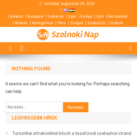
Skip
szombat, augusztus 08, 2026
to
Balaton
Budapest
Debrecen
Eger
Európa
Győr
Kecskemét
content
Miskolc
Nyíregyháza
Pécs
Szeged
Szoboszló
Szolnok
Szolnoki Nap
NOTHING FOUND
It seems we can’t find what you’re looking for. Perhaps searching
can help.
Keresés:
LEGFRISSEBB HÍREK
Turisztikai attrakciókkal bővült a tiszafüredi szabadvízi strand