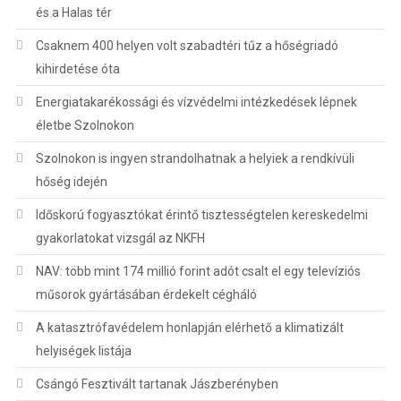
és a Halas tér
Csaknem 400 helyen volt szabadtéri tűz a hőségriadó
kihirdetése óta
Energiatakarékossági és vízvédelmi intézkedések lépnek
életbe Szolnokon
Szolnokon is ingyen strandolhatnak a helyiek a rendkívüli
hőség idején
Időskorú fogyasztókat érintő tisztességtelen kereskedelmi
gyakorlatokat vizsgál az NKFH
NAV: több mint 174 millió forint adót csalt el egy televíziós
műsorok gyártásában érdekelt cégháló
A katasztrófavédelem honlapján elérhető a klimatizált
helyiségek listája
Csángó Fesztivált tartanak Jászberényben