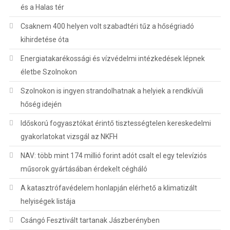
és a Halas tér
Csaknem 400 helyen volt szabadtéri tűz a hőségriadó
kihirdetése óta
Energiatakarékossági és vízvédelmi intézkedések lépnek
életbe Szolnokon
Szolnokon is ingyen strandolhatnak a helyiek a rendkívüli
hőség idején
Időskorú fogyasztókat érintő tisztességtelen kereskedelmi
gyakorlatokat vizsgál az NKFH
NAV: több mint 174 millió forint adót csalt el egy televíziós
műsorok gyártásában érdekelt cégháló
A katasztrófavédelem honlapján elérhető a klimatizált
helyiségek listája
Csángó Fesztivált tartanak Jászberényben