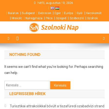
Skip
hétfő, augusztus 10, 2026
to
Balaton
Budapest
Debrecen
Eger
Európa
Győr
Kecskemét
content
Miskolc
Nyíregyháza
Pécs
Szeged
Szoboszló
Szolnok
Szolnoki Nap
NOTHING FOUND
It seems we can’t find what you’re looking for. Perhaps searching
can help.
Keresés:
LEGFRISSEBB HÍREK
Turisztikai attrakciókkal bővült a tiszafüredi szabadvízi strand