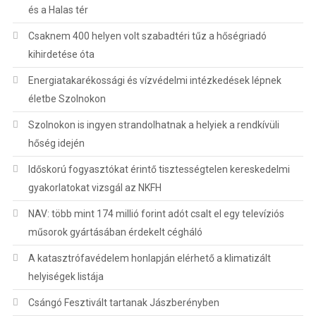
és a Halas tér
Csaknem 400 helyen volt szabadtéri tűz a hőségriadó
kihirdetése óta
Energiatakarékossági és vízvédelmi intézkedések lépnek
életbe Szolnokon
Szolnokon is ingyen strandolhatnak a helyiek a rendkívüli
hőség idején
Időskorú fogyasztókat érintő tisztességtelen kereskedelmi
gyakorlatokat vizsgál az NKFH
NAV: több mint 174 millió forint adót csalt el egy televíziós
műsorok gyártásában érdekelt cégháló
A katasztrófavédelem honlapján elérhető a klimatizált
helyiségek listája
Csángó Fesztivált tartanak Jászberényben