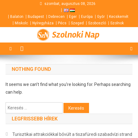
Skip
szombat, augusztus 08, 2026
to
Balaton
Budapest
Debrecen
Eger
Európa
Győr
Kecskemét
content
Miskolc
Nyíregyháza
Pécs
Szeged
Szoboszló
Szolnok
Szolnoki Nap
NOTHING FOUND
It seems we can’t find what you’re looking for. Perhaps searching
can help.
Keresés:
LEGFRISSEBB HÍREK
Turisztikai attrakciókkal bővült a tiszafüredi szabadvízi strand