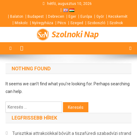
Skip
hétfő, augusztus 10, 2026
to
Balaton
Budapest
Debrecen
Eger
Európa
Győr
Kecskemét
content
Miskolc
Nyíregyháza
Pécs
Szeged
Szoboszló
Szolnok
Szolnoki Nap
NOTHING FOUND
It seems we can’t find what you’re looking for. Perhaps searching
can help.
Keresés:
LEGFRISSEBB HÍREK
Turisztikai attrakciókkal bővült a tiszafüredi szabadvízi strand