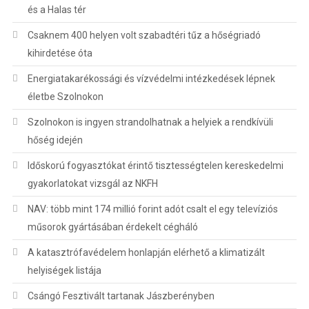
és a Halas tér
Csaknem 400 helyen volt szabadtéri tűz a hőségriadó
kihirdetése óta
Energiatakarékossági és vízvédelmi intézkedések lépnek
életbe Szolnokon
Szolnokon is ingyen strandolhatnak a helyiek a rendkívüli
hőség idején
Időskorú fogyasztókat érintő tisztességtelen kereskedelmi
gyakorlatokat vizsgál az NKFH
NAV: több mint 174 millió forint adót csalt el egy televíziós
műsorok gyártásában érdekelt cégháló
A katasztrófavédelem honlapján elérhető a klimatizált
helyiségek listája
Csángó Fesztivált tartanak Jászberényben