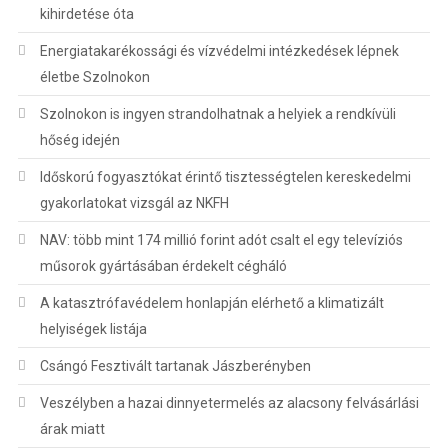
kihirdetése óta
Energiatakarékossági és vízvédelmi intézkedések lépnek
életbe Szolnokon
Szolnokon is ingyen strandolhatnak a helyiek a rendkívüli
hőség idején
Időskorú fogyasztókat érintő tisztességtelen kereskedelmi
gyakorlatokat vizsgál az NKFH
NAV: több mint 174 millió forint adót csalt el egy televíziós
műsorok gyártásában érdekelt cégháló
A katasztrófavédelem honlapján elérhető a klimatizált
helyiségek listája
Csángó Fesztivált tartanak Jászberényben
Veszélyben a hazai dinnyetermelés az alacsony felvásárlási
árak miatt