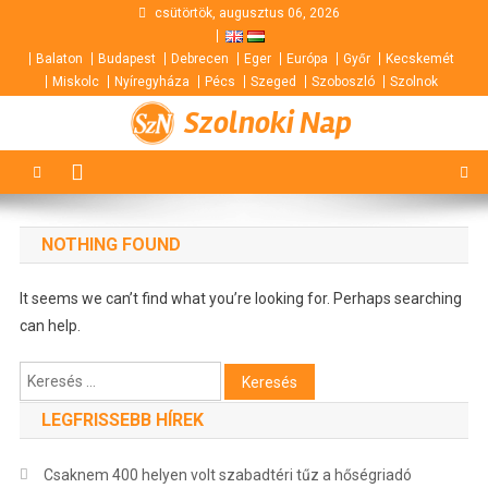
Skip
csütörtök, augusztus 06, 2026
to
Balaton
Budapest
Debrecen
Eger
Európa
Győr
Kecskemét
content
Miskolc
Nyíregyháza
Pécs
Szeged
Szoboszló
Szolnok
Szolnoki Nap
NOTHING FOUND
It seems we can’t find what you’re looking for. Perhaps searching
can help.
Keresés:
LEGFRISSEBB HÍREK
Csaknem 400 helyen volt szabadtéri tűz a hőségriadó