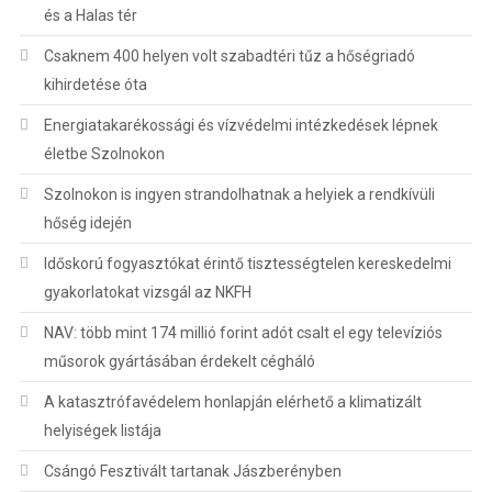
és a Halas tér
Csaknem 400 helyen volt szabadtéri tűz a hőségriadó
kihirdetése óta
Energiatakarékossági és vízvédelmi intézkedések lépnek
életbe Szolnokon
Szolnokon is ingyen strandolhatnak a helyiek a rendkívüli
hőség idején
Időskorú fogyasztókat érintő tisztességtelen kereskedelmi
gyakorlatokat vizsgál az NKFH
NAV: több mint 174 millió forint adót csalt el egy televíziós
műsorok gyártásában érdekelt cégháló
A katasztrófavédelem honlapján elérhető a klimatizált
helyiségek listája
Csángó Fesztivált tartanak Jászberényben