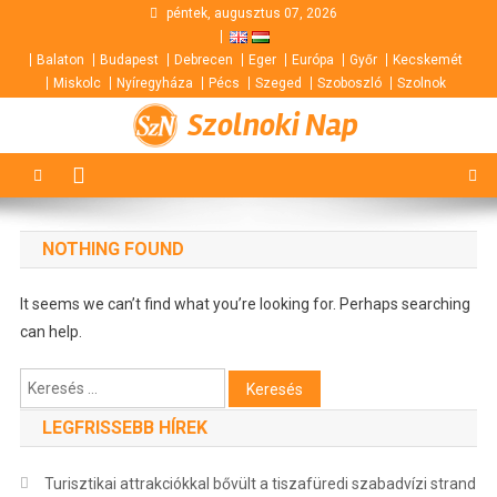
Skip
péntek, augusztus 07, 2026
to
Balaton
Budapest
Debrecen
Eger
Európa
Győr
Kecskemét
content
Miskolc
Nyíregyháza
Pécs
Szeged
Szoboszló
Szolnok
Szolnoki Nap
NOTHING FOUND
It seems we can’t find what you’re looking for. Perhaps searching
can help.
Keresés:
LEGFRISSEBB HÍREK
Turisztikai attrakciókkal bővült a tiszafüredi szabadvízi strand