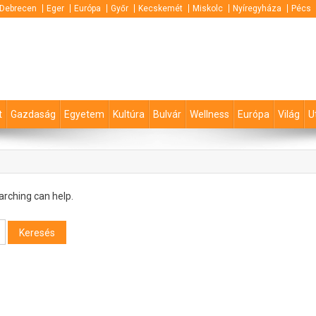
Debrecen
Eger
Európa
Győr
Kecskemét
Miskolc
Nyíregyháza
Pécs
t
Gazdaság
Egyetem
Kultúra
Bulvár
Wellness
Európa
Világ
U
arching can help.