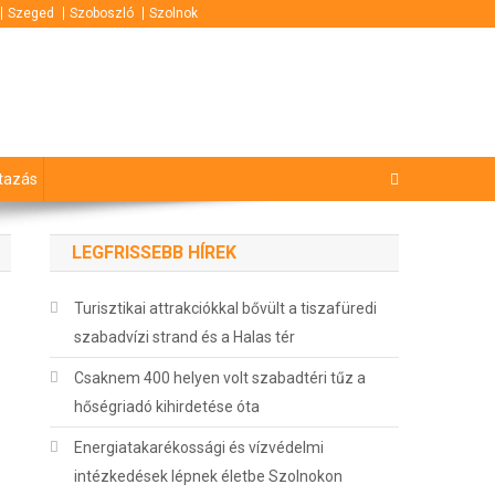
Szeged
Szoboszló
Szolnok
tazás
LEGFRISSEBB HÍREK
Turisztikai attrakciókkal bővült a tiszafüredi
szabadvízi strand és a Halas tér
Csaknem 400 helyen volt szabadtéri tűz a
hőségriadó kihirdetése óta
Energiatakarékossági és vízvédelmi
intézkedések lépnek életbe Szolnokon