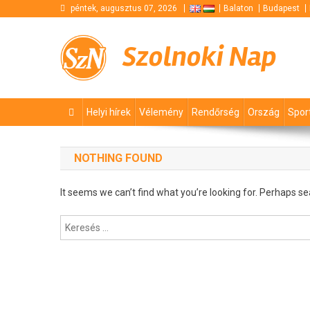
Skip
péntek, augusztus 07, 2026
Balaton
Budapest
to
content
Szolnoki Nap
Helyi hírek
Vélemény
Rendőrség
Ország
Spor
NOTHING FOUND
It seems we can’t find what you’re looking for. Perhaps se
Keresés: