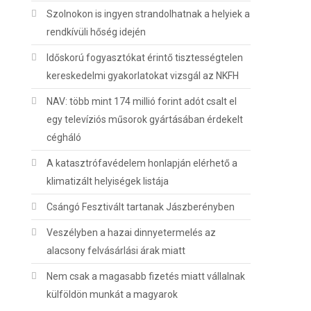
Szolnokon is ingyen strandolhatnak a helyiek a
rendkívüli hőség idején
Időskorú fogyasztókat érintő tisztességtelen
kereskedelmi gyakorlatokat vizsgál az NKFH
NAV: több mint 174 millió forint adót csalt el
egy televíziós műsorok gyártásában érdekelt
cégháló
A katasztrófavédelem honlapján elérhető a
klimatizált helyiségek listája
Csángó Fesztivált tartanak Jászberényben
Veszélyben a hazai dinnyetermelés az
alacsony felvásárlási árak miatt
Nem csak a magasabb fizetés miatt vállalnak
külföldön munkát a magyarok