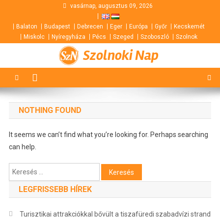
Skip
vasárnap, augusztus 09, 2026
to
Balaton
Budapest
Debrecen
Eger
Európa
Győr
Kecskemét
content
Miskolc
Nyíregyháza
Pécs
Szeged
Szoboszló
Szolnok
Szolnoki Nap
NOTHING FOUND
It seems we can’t find what you’re looking for. Perhaps searching
can help.
Keresés:
LEGFRISSEBB HÍREK
Turisztikai attrakciókkal bővült a tiszafüredi szabadvízi strand