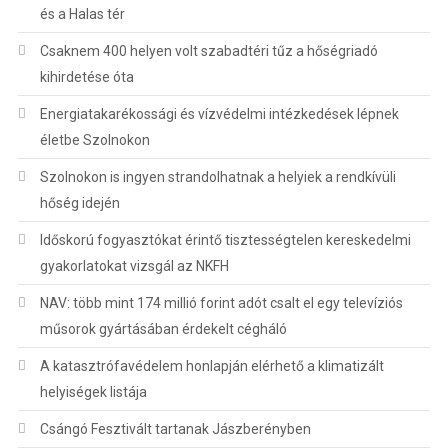
és a Halas tér
Csaknem 400 helyen volt szabadtéri tűz a hőségriadó
kihirdetése óta
Energiatakarékossági és vízvédelmi intézkedések lépnek
életbe Szolnokon
Szolnokon is ingyen strandolhatnak a helyiek a rendkívüli
hőség idején
Időskorú fogyasztókat érintő tisztességtelen kereskedelmi
gyakorlatokat vizsgál az NKFH
NAV: több mint 174 millió forint adót csalt el egy televíziós
műsorok gyártásában érdekelt cégháló
A katasztrófavédelem honlapján elérhető a klimatizált
helyiségek listája
Csángó Fesztivált tartanak Jászberényben