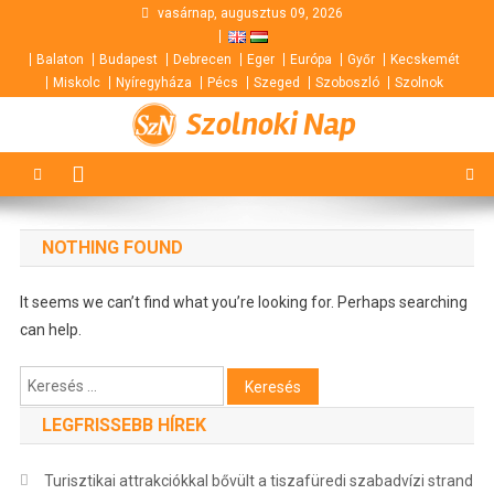
Skip
vasárnap, augusztus 09, 2026
to
Balaton
Budapest
Debrecen
Eger
Európa
Győr
Kecskemét
content
Miskolc
Nyíregyháza
Pécs
Szeged
Szoboszló
Szolnok
Szolnoki Nap
NOTHING FOUND
It seems we can’t find what you’re looking for. Perhaps searching
can help.
Keresés:
LEGFRISSEBB HÍREK
Turisztikai attrakciókkal bővült a tiszafüredi szabadvízi strand