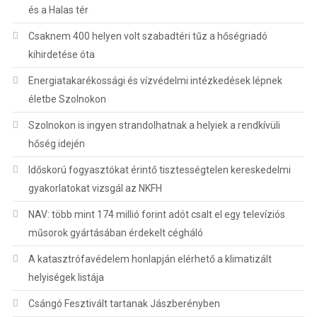
és a Halas tér
Csaknem 400 helyen volt szabadtéri tűz a hőségriadó
kihirdetése óta
Energiatakarékossági és vízvédelmi intézkedések lépnek
életbe Szolnokon
Szolnokon is ingyen strandolhatnak a helyiek a rendkívüli
hőség idején
Időskorú fogyasztókat érintő tisztességtelen kereskedelmi
gyakorlatokat vizsgál az NKFH
NAV: több mint 174 millió forint adót csalt el egy televíziós
műsorok gyártásában érdekelt cégháló
A katasztrófavédelem honlapján elérhető a klimatizált
helyiségek listája
Csángó Fesztivált tartanak Jászberényben