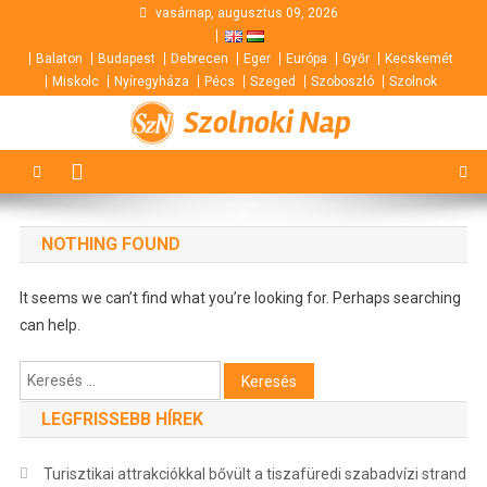
Skip
vasárnap, augusztus 09, 2026
to
Balaton
Budapest
Debrecen
Eger
Európa
Győr
Kecskemét
content
Miskolc
Nyíregyháza
Pécs
Szeged
Szoboszló
Szolnok
Szolnoki Nap
NOTHING FOUND
It seems we can’t find what you’re looking for. Perhaps searching
can help.
Keresés:
LEGFRISSEBB HÍREK
Turisztikai attrakciókkal bővült a tiszafüredi szabadvízi strand