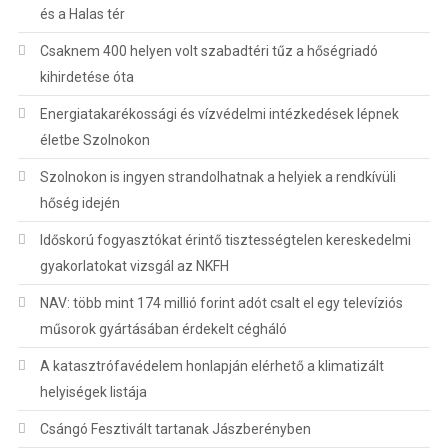
és a Halas tér
Csaknem 400 helyen volt szabadtéri tűz a hőségriadó
kihirdetése óta
Energiatakarékossági és vízvédelmi intézkedések lépnek
életbe Szolnokon
Szolnokon is ingyen strandolhatnak a helyiek a rendkívüli
hőség idején
Időskorú fogyasztókat érintő tisztességtelen kereskedelmi
gyakorlatokat vizsgál az NKFH
NAV: több mint 174 millió forint adót csalt el egy televíziós
műsorok gyártásában érdekelt cégháló
A katasztrófavédelem honlapján elérhető a klimatizált
helyiségek listája
Csángó Fesztivált tartanak Jászberényben