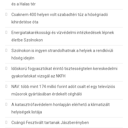
és a Halas tér
Csaknem 400 helyen volt szabadtéri tűz a hőségriadó
kihirdetése óta
Energiatakarékossági és vízvédelmi intézkedések lépnek
életbe Szolnokon
Szolnokon is ingyen strandolhatnak a helyiek a rendkívüli
hőség idején
Időskorú fogyasztókat érintő tisztességtelen kereskedelmi
gyakorlatokat vizsgál az NKFH
NAV: több mint 174 millió forint adót csalt el egy televíziós
műsorok gyártásában érdekelt cégháló
A katasztrófavédelem honlapján elérhető a klimatizált
helyiségek listája
Csángó Fesztivált tartanak Jászberényben