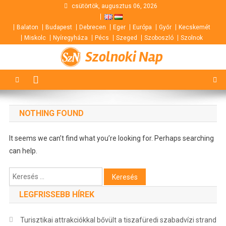
Skip
csütörtök, augusztus 06, 2026
to
Balaton
Budapest
Debrecen
Eger
Európa
Győr
Kecskemét
content
Miskolc
Nyíregyháza
Pécs
Szeged
Szoboszló
Szolnok
Szolnoki Nap
NOTHING FOUND
It seems we can’t find what you’re looking for. Perhaps searching
can help.
Keresés:
LEGFRISSEBB HÍREK
Turisztikai attrakciókkal bővült a tiszafüredi szabadvízi strand