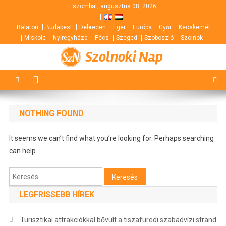
Skip
szombat, augusztus 08, 2026
to
Balaton
Budapest
Debrecen
Eger
Európa
Győr
Kecskemét
content
Miskolc
Nyíregyháza
Pécs
Szeged
Szoboszló
Szolnok
Szolnoki Nap
NOTHING FOUND
It seems we can’t find what you’re looking for. Perhaps searching
can help.
Keresés:
LEGFRISSEBB HÍREK
Turisztikai attrakciókkal bővült a tiszafüredi szabadvízi strand