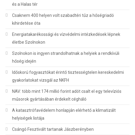
és a Halas tér
Csaknem 400 helyen volt szabadtéri tűz a hőségriadó
kihirdetése óta
Energiatakarékossági és vízvédelmi intézkedések lépnek
életbe Szolnokon
Szolnokon is ingyen strandolhatnak a helyiek a rendkívüli
hőség idején
Időskorú fogyasztókat érintő tisztességtelen kereskedelmi
gyakorlatokat vizsgál az NKFH
NAV: több mint 174 millió forint adót csalt el egy televíziós
műsorok gyártásában érdekelt cégháló
A katasztrófavédelem honlapján elérhető a klimatizált
helyiségek listája
Csángó Fesztivált tartanak Jászberényben