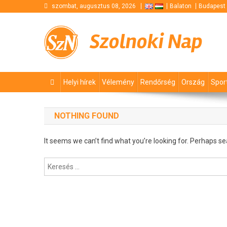
Skip
szombat, augusztus 08, 2026
Balaton
Budapest
to
content
Szolnoki Nap
Helyi hírek
Vélemény
Rendőrség
Ország
Spor
NOTHING FOUND
It seems we can’t find what you’re looking for. Perhaps se
Keresés: