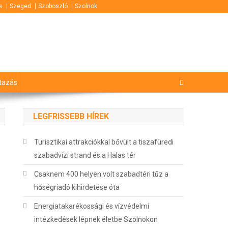
s
Szeged
Szoboszló
Szolnok
tazás
LEGFRISSEBB HÍREK
Turisztikai attrakciókkal bővült a tiszafüredi
szabadvízi strand és a Halas tér
Csaknem 400 helyen volt szabadtéri tűz a
hőségriadó kihirdetése óta
Energiatakarékossági és vízvédelmi
intézkedések lépnek életbe Szolnokon