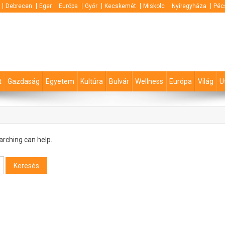
Debrecen
Eger
Európa
Győr
Kecskemét
Miskolc
Nyíregyháza
Péc
t
Gazdaság
Egyetem
Kultúra
Bulvár
Wellness
Európa
Világ
U
arching can help.