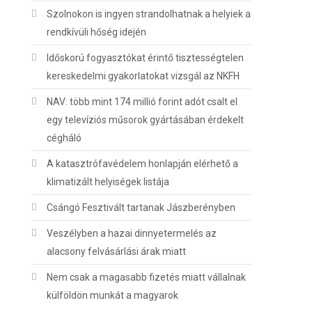
Szolnokon is ingyen strandolhatnak a helyiek a
rendkívüli hőség idején
Időskorú fogyasztókat érintő tisztességtelen
kereskedelmi gyakorlatokat vizsgál az NKFH
NAV: több mint 174 millió forint adót csalt el
egy televíziós műsorok gyártásában érdekelt
cégháló
A katasztrófavédelem honlapján elérhető a
klimatizált helyiségek listája
Csángó Fesztivált tartanak Jászberényben
Veszélyben a hazai dinnyetermelés az
alacsony felvásárlási árak miatt
Nem csak a magasabb fizetés miatt vállalnak
külföldön munkát a magyarok