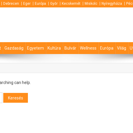
Debrecen
Eger
Európa
Győr
Kecskemét
Miskolc
Nyíregyháza
Péc
t
Gazdaság
Egyetem
Kultúra
Bulvár
Wellness
Európa
Világ
U
arching can help.