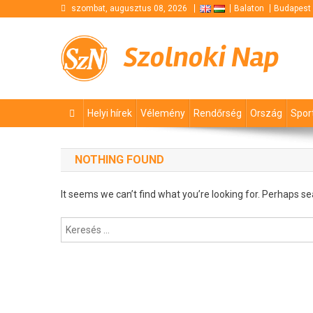
Skip
szombat, augusztus 08, 2026
Balaton
Budapest
to
content
Szolnoki Nap
Helyi hírek
Vélemény
Rendőrség
Ország
Spor
NOTHING FOUND
It seems we can’t find what you’re looking for. Perhaps se
Keresés: