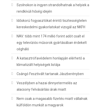
Szolnokon is ingyen strandolhatnak a helyiek a
rendkívüli hőség idején
Időskorú fogyasztókat érintő tisztességtelen
kereskedelmi gyakorlatokat vizsgál az NKFH
NAV: több mint 174 millió forint adót csalt el
egy televíziós műsorok gyártásában érdekelt
cégháló
A katasztrófavédelem honlapján elérhető a
klimatizált helyiségek listája
Csángó Fesztivált tartanak Jászberényben
Veszélyben a hazai dinnyetermelés az
alacsony felvásárlási árak miatt
Nem csak a magasabb fizetés miatt vállalnak
külföldön munkát a magyarok