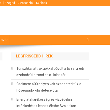
s
Szeged
Szoboszló
Szolnok
tazás
LEGFRISSEBB HÍREK
Turisztikai attrakciókkal bővült a tiszafüredi
szabadvízi strand és a Halas tér
Csaknem 400 helyen volt szabadtéri tűz a
hőségriadó kihirdetése óta
Energiatakarékossági és vízvédelmi
intézkedések lépnek életbe Szolnokon