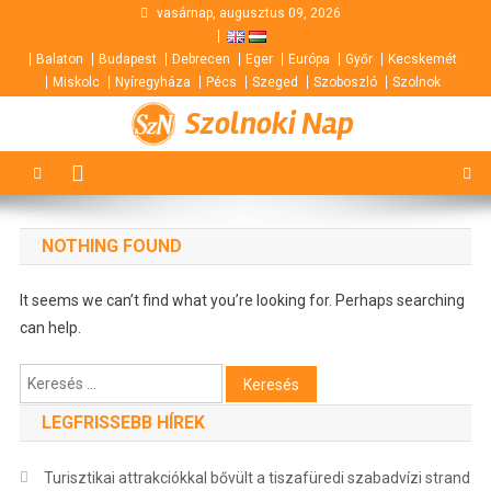
Skip
vasárnap, augusztus 09, 2026
to
Balaton
Budapest
Debrecen
Eger
Európa
Győr
Kecskemét
content
Miskolc
Nyíregyháza
Pécs
Szeged
Szoboszló
Szolnok
Szolnoki Nap
NOTHING FOUND
It seems we can’t find what you’re looking for. Perhaps searching
can help.
Keresés:
LEGFRISSEBB HÍREK
Turisztikai attrakciókkal bővült a tiszafüredi szabadvízi strand