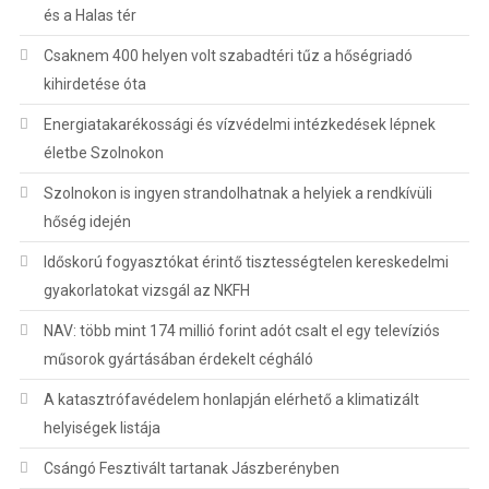
és a Halas tér
Csaknem 400 helyen volt szabadtéri tűz a hőségriadó
kihirdetése óta
Energiatakarékossági és vízvédelmi intézkedések lépnek
életbe Szolnokon
Szolnokon is ingyen strandolhatnak a helyiek a rendkívüli
hőség idején
Időskorú fogyasztókat érintő tisztességtelen kereskedelmi
gyakorlatokat vizsgál az NKFH
NAV: több mint 174 millió forint adót csalt el egy televíziós
műsorok gyártásában érdekelt cégháló
A katasztrófavédelem honlapján elérhető a klimatizált
helyiségek listája
Csángó Fesztivált tartanak Jászberényben