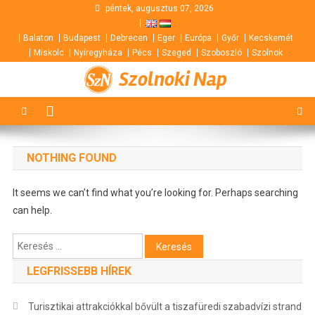
Skip
péntek, augusztus 07, 2026
to
Balaton
Budapest
Debrecen
Eger
Európa
Győr
Kecskemét
content
Miskolc
Nyíregyháza
Pécs
Szeged
Szoboszló
Szolnok
Szolnoki Nap
NOTHING FOUND
It seems we can’t find what you’re looking for. Perhaps searching
can help.
Keresés:
LEGFRISSEBB HÍREK
Turisztikai attrakciókkal bővült a tiszafüredi szabadvízi strand