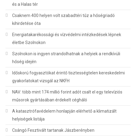
és a Halas tér
Csaknem 400 helyen volt szabadtéri tűz a hőségriadó
kihirdetése óta
Energiatakarékossági és vízvédelmi intézkedések lépnek
életbe Szolnokon
Szolnokon is ingyen strandolhatnak a helyiek a rendkívüli
hőség idején
Időskorú fogyasztókat érintő tisztességtelen kereskedelmi
gyakorlatokat vizsgál az NKFH
NAV: több mint 174 millió forint adót csalt el egy televíziós
műsorok gyártásában érdekelt cégháló
A katasztrófavédelem honlapján elérhető a klimatizált
helyiségek listája
Csángó Fesztivált tartanak Jászberényben