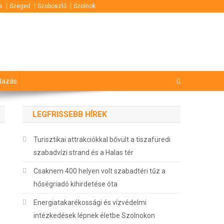
s
Szeged
Szoboszló
Szolnok
tazás
LEGFRISSEBB HÍREK
Turisztikai attrakciókkal bővült a tiszafüredi
szabadvízi strand és a Halas tér
Csaknem 400 helyen volt szabadtéri tűz a
hőségriadó kihirdetése óta
Energiatakarékossági és vízvédelmi
intézkedések lépnek életbe Szolnokon