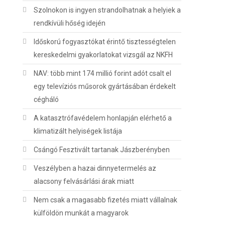
Szolnokon is ingyen strandolhatnak a helyiek a
rendkívüli hőség idején
Időskorú fogyasztókat érintő tisztességtelen
kereskedelmi gyakorlatokat vizsgál az NKFH
NAV: több mint 174 millió forint adót csalt el
egy televíziós műsorok gyártásában érdekelt
cégháló
A katasztrófavédelem honlapján elérhető a
klimatizált helyiségek listája
Csángó Fesztivált tartanak Jászberényben
Veszélyben a hazai dinnyetermelés az
alacsony felvásárlási árak miatt
Nem csak a magasabb fizetés miatt vállalnak
külföldön munkát a magyarok