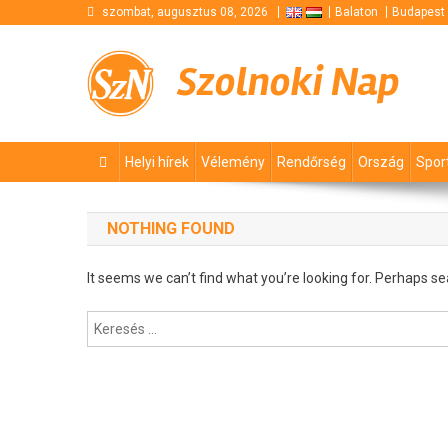
Skip
szombat, augusztus 08, 2026
Balaton
Budapest
to
content
Szolnoki Nap
Helyi hírek
Vélemény
Rendőrség
Ország
Spor
NOTHING FOUND
It seems we can’t find what you’re looking for. Perhaps se
Keresés: