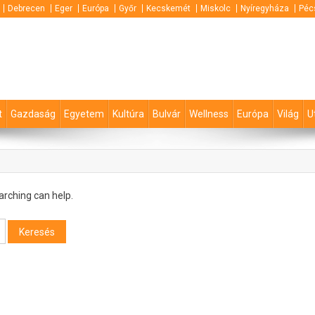
Debrecen
Eger
Európa
Győr
Kecskemét
Miskolc
Nyíregyháza
Péc
t
Gazdaság
Egyetem
Kultúra
Bulvár
Wellness
Európa
Világ
U
arching can help.