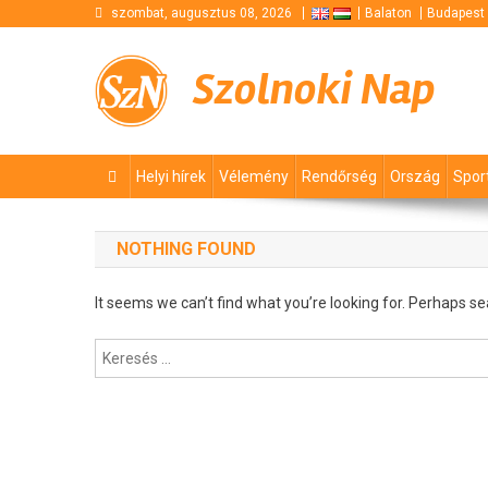
Skip
szombat, augusztus 08, 2026
Balaton
Budapest
to
content
Szolnoki Nap
Helyi hírek
Vélemény
Rendőrség
Ország
Spor
NOTHING FOUND
It seems we can’t find what you’re looking for. Perhaps se
Keresés: