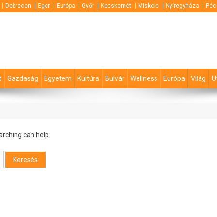
Debrecen
Eger
Európa
Győr
Kecskemét
Miskolc
Nyíregyháza
Péc
t
Gazdaság
Egyetem
Kultúra
Bulvár
Wellness
Európa
Világ
U
arching can help.