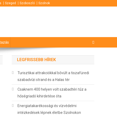
s
Szeged
Szoboszló
Szolnok
tazás
LEGFRISSEBB HÍREK
Turisztikai attrakciókkal bővült a tiszafüredi
szabadvízi strand és a Halas tér
Csaknem 400 helyen volt szabadtéri tűz a
hőségriadó kihirdetése óta
Energiatakarékossági és vízvédelmi
intézkedések lépnek életbe Szolnokon