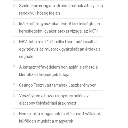
Szolnokon is ingyen strandolhatnak a helyiek a
rendkívüli hőség idején
Időskorú fogyasztókat érintő tisztességtelen
kereskedelmi gyakorlatokat vizsgál az NKFH
NAV: több mint 174 millió forint adót csalt el
egy televíziós műsorok gyártásában érdekelt
cégháló
A katasztrófavédelem honlapján elérhető a
klimatizált helyiségek listája
Csángó Fesztivált tartanak Jászberényben
Veszélyben a hazai dinnyetermelés az
alacsony felvásárlási árak miatt
Nem csak a magasabb fizetés miatt vállalnak
külföldön munkát a magyarok