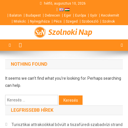
Skip
hétfő, augusztus 10, 2026
to
Balaton
Budapest
Debrecen
Eger
Európa
Győr
Kecskemét
content
Miskolc
Nyíregyháza
Pécs
Szeged
Szoboszló
Szolnok
Szolnoki Nap
NOTHING FOUND
It seems we can’t find what you’re looking for. Perhaps searching
can help.
Keresés:
LEGFRISSEBB HÍREK
Turisztikai attrakciókkal bővült a tiszafüredi szabadvízi strand