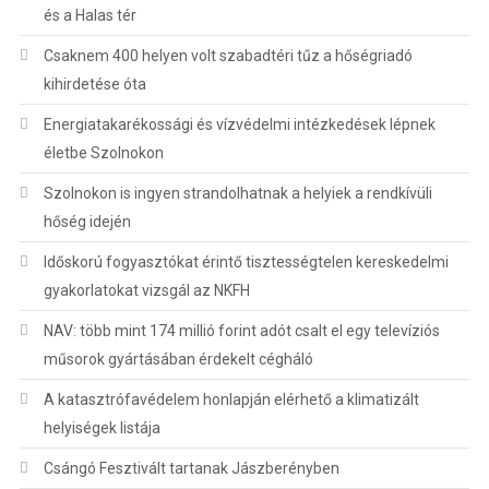
és a Halas tér
Csaknem 400 helyen volt szabadtéri tűz a hőségriadó
kihirdetése óta
Energiatakarékossági és vízvédelmi intézkedések lépnek
életbe Szolnokon
Szolnokon is ingyen strandolhatnak a helyiek a rendkívüli
hőség idején
Időskorú fogyasztókat érintő tisztességtelen kereskedelmi
gyakorlatokat vizsgál az NKFH
NAV: több mint 174 millió forint adót csalt el egy televíziós
műsorok gyártásában érdekelt cégháló
A katasztrófavédelem honlapján elérhető a klimatizált
helyiségek listája
Csángó Fesztivált tartanak Jászberényben